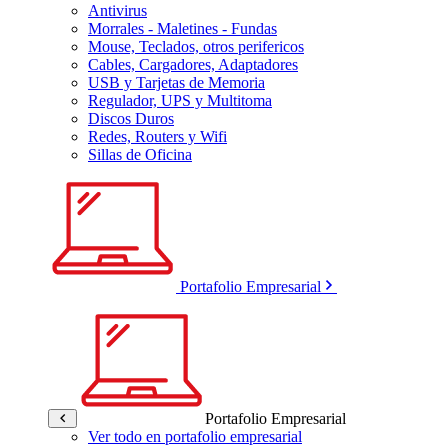
Antivirus
Morrales - Maletines - Fundas
Mouse, Teclados, otros perifericos
Cables, Cargadores, Adaptadores
USB y Tarjetas de Memoria
Regulador, UPS y Multitoma
Discos Duros
Redes, Routers y Wifi
Sillas de Oficina
Portafolio Empresarial
Portafolio Empresarial
Ver todo en portafolio empresarial