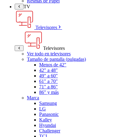
Resmas de Papel
TV
Televisores
Televisores
Ver todo en televisores
Tamaño de pantalla (pulgadas)
Menos de 42"
42" a 48"
49" a 60"
61" a 70"
71" a 86"
86" y más
Marca
Samsung
LG
Panasonic
Kalley
Hyundai
Challenger
TCL