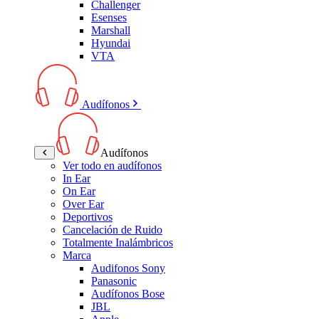
Challenger
Esenses
Marshall
Hyundai
VTA
Audífonos
Audífonos
Ver todo en audífonos
In Ear
On Ear
Over Ear
Deportivos
Cancelación de Ruido
Totalmente Inalámbricos
Marca
Audifonos Sony
Panasonic
Audífonos Bose
JBL