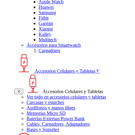
Apple Watch
Huawei
Samsung
Fitbit
Garmin
Xiaomi
Kalley
Multitech
Accesorios para Smartwatch
Cargadores
Accesorios Celulares y Tabletas
Accesorios Celulares y Tabletas
Ver todo en accesorios celulares y tabletas
Carcasas y estuches
Audífonos y manos libres
Memorias Micro SD
Baterías Externas Power Bank
Cables, Cargadores, Adaptadores
Bases y Soportes