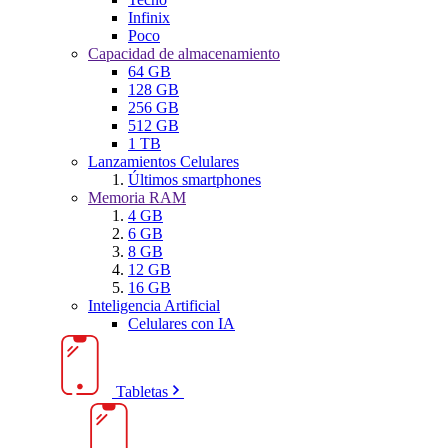
Infinix
Poco
Capacidad de almacenamiento
64 GB
128 GB
256 GB
512 GB
1 TB
Lanzamientos Celulares
Últimos smartphones
Memoria RAM
4 GB
6 GB
8 GB
12 GB
16 GB
Inteligencia Artificial
Celulares con IA
Tabletas