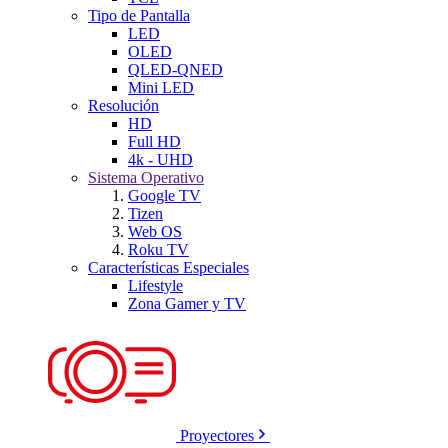
Tipo de Pantalla
LED
OLED
QLED-QNED
Mini LED
Resolución
HD
Full HD
4k - UHD
Sistema Operativo
Google TV
Tizen
Web OS
Roku TV
Características Especiales
Lifestyle
Zona Gamer y TV
Proyectores