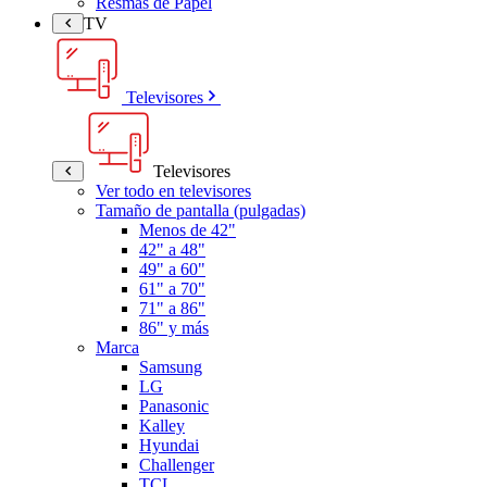
Resmas de Papel
TV
Televisores
Televisores
Ver todo en televisores
Tamaño de pantalla (pulgadas)
Menos de 42"
42" a 48"
49" a 60"
61" a 70"
71" a 86"
86" y más
Marca
Samsung
LG
Panasonic
Kalley
Hyundai
Challenger
TCL