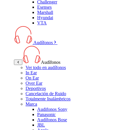
Challenger
Esenses
Marshall
Hyundai
VTA
Audífonos
Audífonos
Ver todo en audífonos
In Ear
On Ear
Over Ear
Deportivos
Cancelación de Ruido
Totalmente Inalámbricos
Marca
Audifonos Sony
Panasonic
Audífonos Bose
JBL