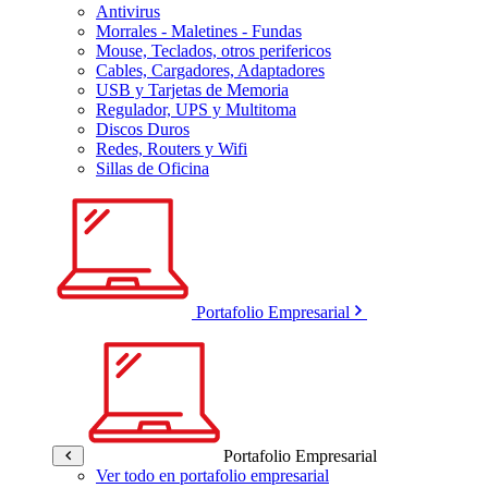
Antivirus
Morrales - Maletines - Fundas
Mouse, Teclados, otros perifericos
Cables, Cargadores, Adaptadores
USB y Tarjetas de Memoria
Regulador, UPS y Multitoma
Discos Duros
Redes, Routers y Wifi
Sillas de Oficina
Portafolio Empresarial
Portafolio Empresarial
Ver todo en portafolio empresarial