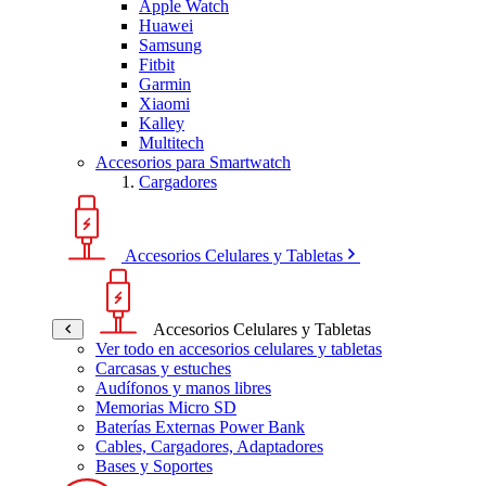
Apple Watch
Huawei
Samsung
Fitbit
Garmin
Xiaomi
Kalley
Multitech
Accesorios para Smartwatch
Cargadores
Accesorios Celulares y Tabletas
Accesorios Celulares y Tabletas
Ver todo en accesorios celulares y tabletas
Carcasas y estuches
Audífonos y manos libres
Memorias Micro SD
Baterías Externas Power Bank
Cables, Cargadores, Adaptadores
Bases y Soportes