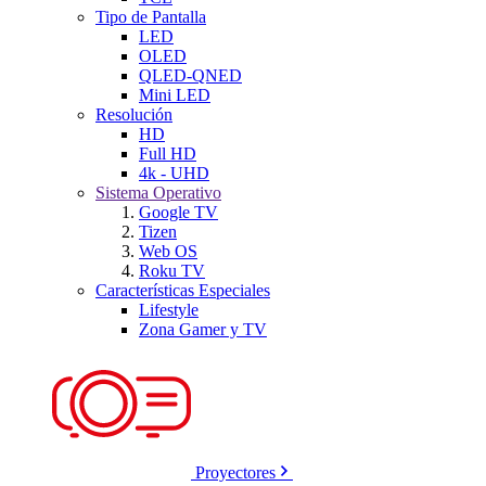
Tipo de Pantalla
LED
OLED
QLED-QNED
Mini LED
Resolución
HD
Full HD
4k - UHD
Sistema Operativo
Google TV
Tizen
Web OS
Roku TV
Características Especiales
Lifestyle
Zona Gamer y TV
Proyectores