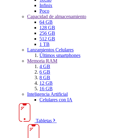
Infinix
Poco
Capacidad de almacenamiento
64 GB
128 GB
256 GB
512 GB
1 TB
Lanzamientos Celulares
Últimos smartphones
Memoria RAM
4 GB
6 GB
8 GB
12 GB
16 GB
Inteligencia Artificial
Celulares con IA
Tabletas