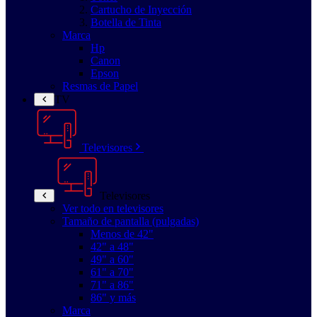
Cartucho de Inyección
Botella de Tinta
Marca
Hp
Canon
Epson
Resmas de Papel
TV
Televisores
Televisores
Ver todo en televisores
Tamaño de pantalla (pulgadas)
Menos de 42"
42" a 48"
49" a 60"
61" a 70"
71" a 86"
86" y más
Marca