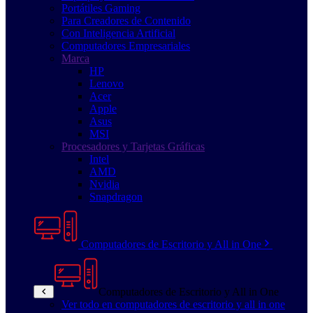
Portátiles Gaming
Para Creadores de Contenido
Con Inteligencia Artificial
Computadores Empresariales
Marca
HP
Lenovo
Acer
Apple
Asus
MSI
Procesadores y Tarjetas Gráficas
Intel
AMD
Nvidia
Snapdragon
Computadores de Escritorio y All in One
Computadores de Escritorio y All in One
Ver todo en computadores de escritorio y all in one