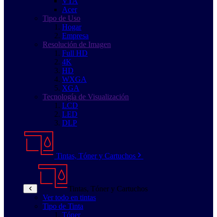
VTA
Acer
Tipo de Uso
Hogar
Empresa
Resolución de Imagen
Full HD
4K
HD
WXGA
XGA
Tecnología de Visualización
LCD
LED
DLP
Tintas, Tóner y Cartuchos
Tintas, Tóner y Cartuchos
Ver todo en tintas
Tipo de Tinta
Tóner