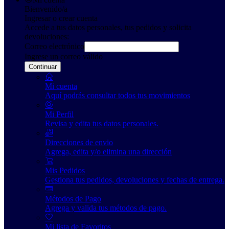
Bienvenido/a
Ingresar o crear cuenta
Accede a tus datos personales, tus pedidos y solicita
devoluciones:
Correo electrónico
Ingrese un correo válido
Continuar
Mi cuenta
Aquí podrás consultar todos tus movimientos
Mi Perfil
Revisa y edita tus datos personales.
Direcciones de envio
Agrega, edita y/o elimina una dirección
Mis Pedidos
Gestiona tus pedidos, devoluciones y fechas de entrega.
Métodos de Pago
Agrega y valida tus métodos de pago.
Mi lista de Favoritos