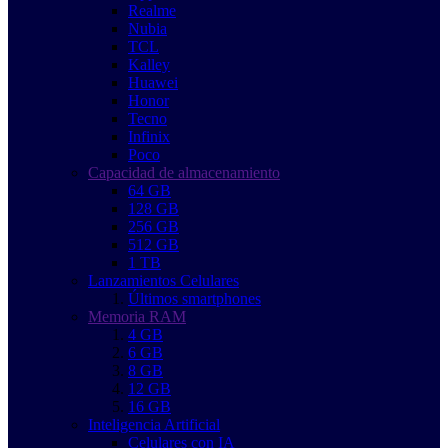
Realme
Nubia
TCL
Kalley
Huawei
Honor
Tecno
Infinix
Poco
Capacidad de almacenamiento
64 GB
128 GB
256 GB
512 GB
1 TB
Lanzamientos Celulares
Últimos smartphones
Memoria RAM
4 GB
6 GB
8 GB
12 GB
16 GB
Inteligencia Artificial
Celulares con IA