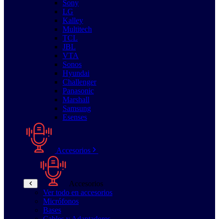
Sony
LG
Kalley
Multitech
TCL
JBL
VTA
Sonos
Hyundai
Challenger
Panasonic
Marshall
Samsung
Esenses
Accesorios
Accesorios
Ver todo en accesorios
Micrófonos
Bases
Cables y Adaptadores