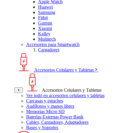
Apple Watch
Huawei
Samsung
Fitbit
Garmin
Xiaomi
Kalley
Multitech
Accesorios para Smartwatch
Cargadores
Accesorios Celulares y Tabletas
Accesorios Celulares y Tabletas
Ver todo en accesorios celulares y tabletas
Carcasas y estuches
Audífonos y manos libres
Memorias Micro SD
Baterías Externas Power Bank
Cables, Cargadores, Adaptadores
Bases y Soportes