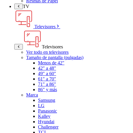
Resmas de Papel
TV
Televisores
Televisores
Ver todo en televisores
Tamaño de pantalla (pulgadas)
Menos de 42"
42" a 48"
49" a 60"
61" a 70"
71" a 86"
86" y más
Marca
Samsung
LG
Panasonic
Kalley
Hyundai
Challenger
TCL