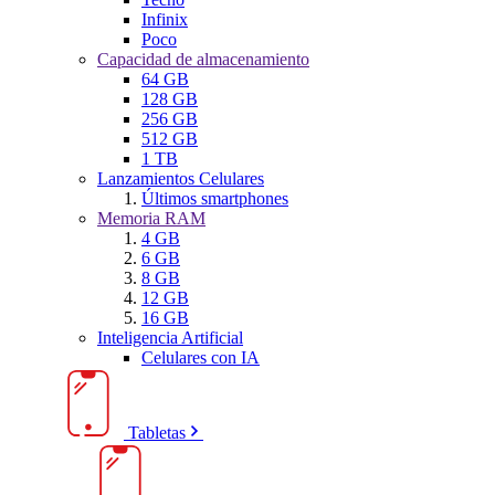
Infinix
Poco
Capacidad de almacenamiento
64 GB
128 GB
256 GB
512 GB
1 TB
Lanzamientos Celulares
Últimos smartphones
Memoria RAM
4 GB
6 GB
8 GB
12 GB
16 GB
Inteligencia Artificial
Celulares con IA
Tabletas