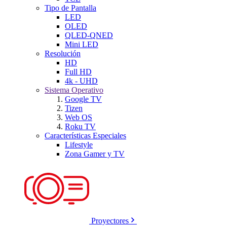
Tipo de Pantalla
LED
OLED
QLED-QNED
Mini LED
Resolución
HD
Full HD
4k - UHD
Sistema Operativo
Google TV
Tizen
Web OS
Roku TV
Características Especiales
Lifestyle
Zona Gamer y TV
Proyectores