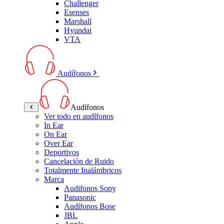
Challenger
Esenses
Marshall
Hyundai
VTA
Audífonos
Audífonos
Ver todo en audífonos
In Ear
On Ear
Over Ear
Deportivos
Cancelación de Ruido
Totalmente Inalámbricos
Marca
Audifonos Sony
Panasonic
Audífonos Bose
JBL