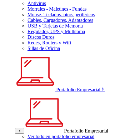
Antivirus
Morrales - Maletines - Fundas
Mouse, Teclados, otros perifericos
Cables, Cargadores, Adaptadores
USB y Tarjetas de Memoria
Regulador, UPS y Multitoma
Discos Duros
Redes, Routers y Wifi
Sillas de Oficina
Portafolio Empresarial
Portafolio Empresarial
Ver todo en portafolio empresarial