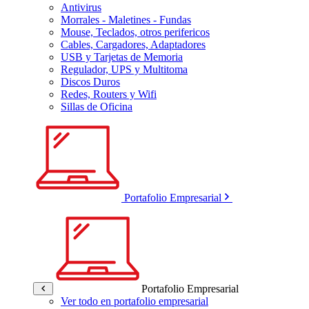
Antivirus
Morrales - Maletines - Fundas
Mouse, Teclados, otros perifericos
Cables, Cargadores, Adaptadores
USB y Tarjetas de Memoria
Regulador, UPS y Multitoma
Discos Duros
Redes, Routers y Wifi
Sillas de Oficina
Portafolio Empresarial
Portafolio Empresarial
Ver todo en portafolio empresarial