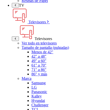
Resmas de Papel
TV
Televisores
Televisores
Ver todo en televisores
Tamaño de pantalla (pulgadas)
Menos de 42"
42" a 48"
49" a 60"
61" a 70"
71" a 86"
86" y más
Marca
Samsung
LG
Panasonic
Kalley
Hyundai
Challenger
TCL