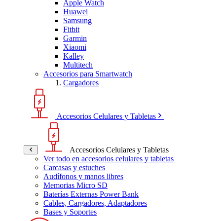
Apple Watch
Huawei
Samsung
Fitbit
Garmin
Xiaomi
Kalley
Multitech
Accesorios para Smartwatch
Cargadores
Accesorios Celulares y Tabletas
Accesorios Celulares y Tabletas
Ver todo en accesorios celulares y tabletas
Carcasas y estuches
Audífonos y manos libres
Memorias Micro SD
Baterías Externas Power Bank
Cables, Cargadores, Adaptadores
Bases y Soportes