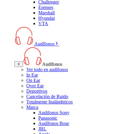
Challenger
Esenses
Marshall
Hyundai
VTA
Audífonos
Audífonos
Ver todo en audífonos
In Ear
On Ear
Over Ear
Deportivos
Cancelación de Ruido
Totalmente Inalámbricos
Marca
Audifonos Sony
Panasonic
Audífonos Bose
JBL