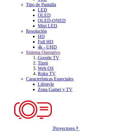
Tipo de Pantalla
LED
OLED
QLED-QNED
Mini LED
Resolución
HD
Full HD
4k - UHD
Sistema Operativo
Google TV
Tizen
Web OS
Roku TV
Características Especiales
Lifestyle
Zona Gamer y TV
Proyectores