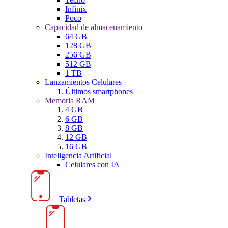
Infinix
Poco
Capacidad de almacenamiento
64 GB
128 GB
256 GB
512 GB
1 TB
Lanzamientos Celulares
Últimos smartphones
Memoria RAM
4 GB
6 GB
8 GB
12 GB
16 GB
Inteligencia Artificial
Celulares con IA
Tabletas