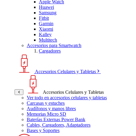
Apple Watch
Huawei
Samsung
Fitbit
Garmin
Xiaomi
Kalley
Multitech
Accesorios para Smartwatch
Cargadores
Accesorios Celulares y Tabletas
Accesorios Celulares y Tabletas
Ver todo en accesorios celulares y tabletas
Carcasas y estuches
Audífonos y manos libres
Memorias Micro SD
Baterías Externas Power Bank
Cables, Cargadores, Adaptadores
Bases y Soportes