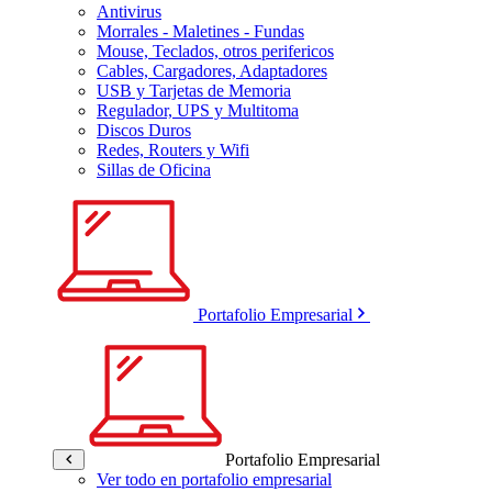
Antivirus
Morrales - Maletines - Fundas
Mouse, Teclados, otros perifericos
Cables, Cargadores, Adaptadores
USB y Tarjetas de Memoria
Regulador, UPS y Multitoma
Discos Duros
Redes, Routers y Wifi
Sillas de Oficina
Portafolio Empresarial
Portafolio Empresarial
Ver todo en portafolio empresarial