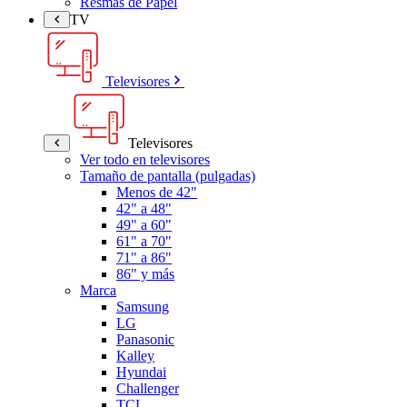
Resmas de Papel
TV
Televisores
Televisores
Ver todo en televisores
Tamaño de pantalla (pulgadas)
Menos de 42"
42" a 48"
49" a 60"
61" a 70"
71" a 86"
86" y más
Marca
Samsung
LG
Panasonic
Kalley
Hyundai
Challenger
TCL