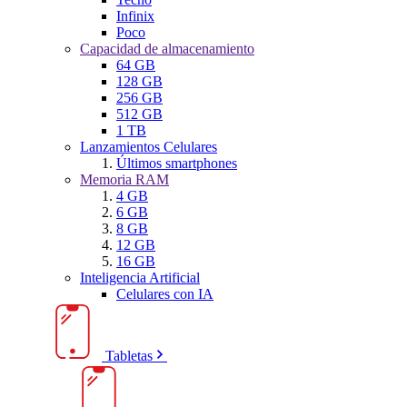
Infinix
Poco
Capacidad de almacenamiento
64 GB
128 GB
256 GB
512 GB
1 TB
Lanzamientos Celulares
Últimos smartphones
Memoria RAM
4 GB
6 GB
8 GB
12 GB
16 GB
Inteligencia Artificial
Celulares con IA
Tabletas