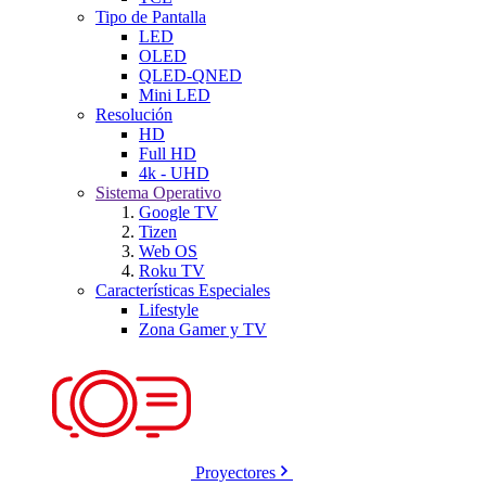
Tipo de Pantalla
LED
OLED
QLED-QNED
Mini LED
Resolución
HD
Full HD
4k - UHD
Sistema Operativo
Google TV
Tizen
Web OS
Roku TV
Características Especiales
Lifestyle
Zona Gamer y TV
Proyectores