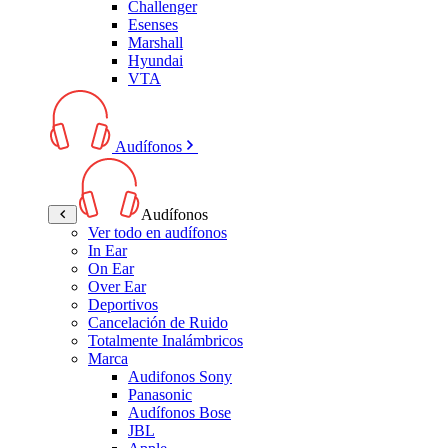
Challenger
Esenses
Marshall
Hyundai
VTA
Audífonos
Audífonos
Ver todo en audífonos
In Ear
On Ear
Over Ear
Deportivos
Cancelación de Ruido
Totalmente Inalámbricos
Marca
Audifonos Sony
Panasonic
Audífonos Bose
JBL