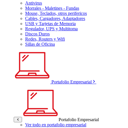
Antivirus
Morrales - Maletines - Fundas
Mouse, Teclados, otros perifericos
Cables, Cargadores, Adaptadores
USB y Tarjetas de Memoria
Regulador, UPS y Multitoma
Discos Duros
Redes, Routers y Wifi
Sillas de Oficina
Portafolio Empresarial
Portafolio Empresarial
Ver todo en portafolio empresarial