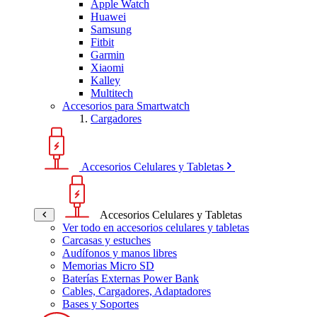
Apple Watch
Huawei
Samsung
Fitbit
Garmin
Xiaomi
Kalley
Multitech
Accesorios para Smartwatch
Cargadores
Accesorios Celulares y Tabletas
Accesorios Celulares y Tabletas
Ver todo en accesorios celulares y tabletas
Carcasas y estuches
Audífonos y manos libres
Memorias Micro SD
Baterías Externas Power Bank
Cables, Cargadores, Adaptadores
Bases y Soportes