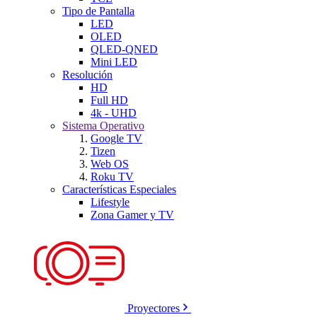
Tipo de Pantalla
LED
OLED
QLED-QNED
Mini LED
Resolución
HD
Full HD
4k - UHD
Sistema Operativo
Google TV
Tizen
Web OS
Roku TV
Características Especiales
Lifestyle
Zona Gamer y TV
Proyectores