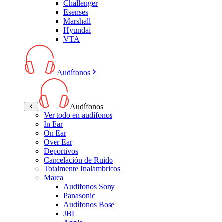
Challenger
Esenses
Marshall
Hyundai
VTA
Audífonos
Audífonos
Ver todo en audífonos
In Ear
On Ear
Over Ear
Deportivos
Cancelación de Ruido
Totalmente Inalámbricos
Marca
Audifonos Sony
Panasonic
Audífonos Bose
JBL