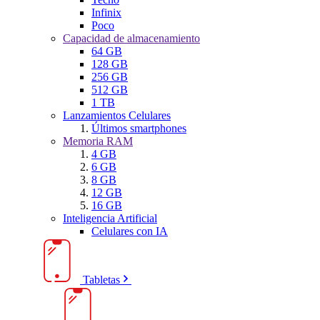
Infinix
Poco
Capacidad de almacenamiento
64 GB
128 GB
256 GB
512 GB
1 TB
Lanzamientos Celulares
Últimos smartphones
Memoria RAM
4 GB
6 GB
8 GB
12 GB
16 GB
Inteligencia Artificial
Celulares con IA
Tabletas