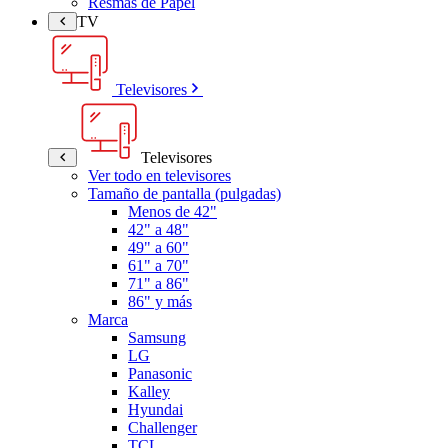
Resmas de Papel
TV
Televisores
Televisores
Ver todo en televisores
Tamaño de pantalla (pulgadas)
Menos de 42"
42" a 48"
49" a 60"
61" a 70"
71" a 86"
86" y más
Marca
Samsung
LG
Panasonic
Kalley
Hyundai
Challenger
TCL