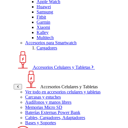
Apple Watch
Huawei
Samsung
Fitbit
Garmin
Xiaomi
Kalley
Multitech
Accesorios para Smartwatch
Cargadores
Accesorios Celulares y Tabletas
Accesorios Celulares y Tabletas
Ver todo en accesorios celulares y tabletas
Carcasas y estuches
Audífonos y manos libres
Memorias Micro SD
Baterías Externas Power Bank
Cables, Cargadores, Adaptadores
Bases y Soportes