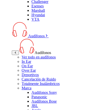
Challenger
Esenses
Marshall
Hyundai
VTA
Audífonos
Audífonos
Ver todo en audífonos
In Ear
On Ear
Over Ear
Deportivos
Cancelación de Ruido
Totalmente Inalámbricos
Marca
Audifonos Sony
Panasonic
Audífonos Bose
JBL