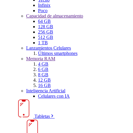
Infinix
Poco
Capacidad de almacenamiento
64 GB
128 GB
256 GB
512 GB
1 TB
Lanzamientos Celulares
Últimos smartphones
Memoria RAM
4 GB
6 GB
8 GB
12 GB
16 GB
Inteligencia Artificial
Celulares con IA
Tabletas