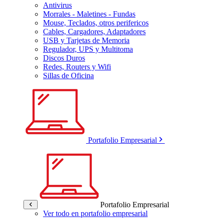
Antivirus
Morrales - Maletines - Fundas
Mouse, Teclados, otros perifericos
Cables, Cargadores, Adaptadores
USB y Tarjetas de Memoria
Regulador, UPS y Multitoma
Discos Duros
Redes, Routers y Wifi
Sillas de Oficina
Portafolio Empresarial
Portafolio Empresarial
Ver todo en portafolio empresarial