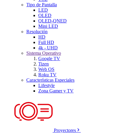
Tipo de Pantalla
LED
OLED
QLED-QNED
Mini LED
Resolución
HD
Full HD
4k - UHD
Sistema Operativo
Google TV
Tizen
Web OS
Roku TV
Características Especiales
Lifestyle
Zona Gamer y TV
Proyectores