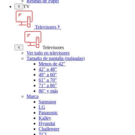
Resmas de Papel
TV
Televisores
Televisores
Ver todo en televisores
Tamaño de pantalla (pulgadas)
Menos de 42"
42" a 48"
49" a 60"
61" a 70"
71" a 86"
86" y más
Marca
Samsung
LG
Panasonic
Kalley
Hyundai
Challenger
TCL