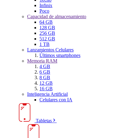
Infinix
Poco
Capacidad de almacenamiento
64 GB
128 GB
256 GB
512 GB
1 TB
Lanzamientos Celulares
Últimos smartphones
Memoria RAM
4 GB
6 GB
8 GB
12 GB
16 GB
Inteligencia Artificial
Celulares con IA
Tabletas