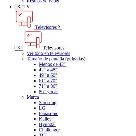
Resmas de Papel
TV
Televisores
Televisores
Ver todo en televisores
Tamaño de pantalla (pulgadas)
Menos de 42"
42" a 48"
49" a 60"
61" a 70"
71" a 86"
86" y más
Marca
Samsung
LG
Panasonic
Kalley
Hyundai
Challenger
TCL