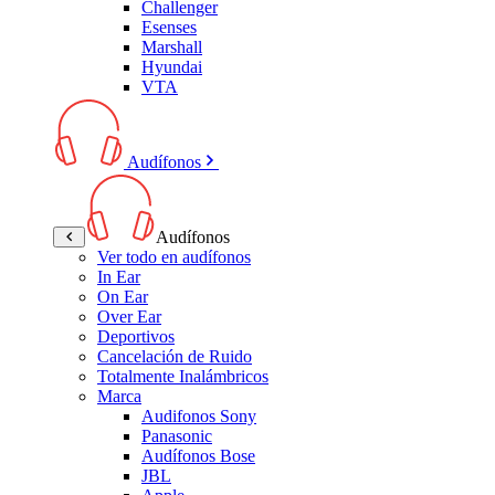
Challenger
Esenses
Marshall
Hyundai
VTA
Audífonos
Audífonos
Ver todo en audífonos
In Ear
On Ear
Over Ear
Deportivos
Cancelación de Ruido
Totalmente Inalámbricos
Marca
Audifonos Sony
Panasonic
Audífonos Bose
JBL