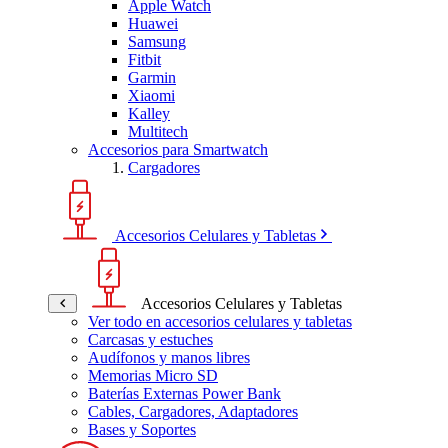
Apple Watch
Huawei
Samsung
Fitbit
Garmin
Xiaomi
Kalley
Multitech
Accesorios para Smartwatch
Cargadores
Accesorios Celulares y Tabletas
Accesorios Celulares y Tabletas
Ver todo en accesorios celulares y tabletas
Carcasas y estuches
Audífonos y manos libres
Memorias Micro SD
Baterías Externas Power Bank
Cables, Cargadores, Adaptadores
Bases y Soportes