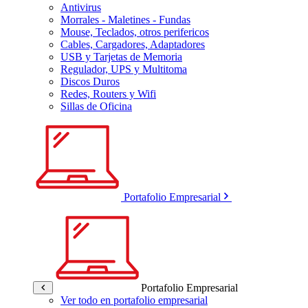
Antivirus
Morrales - Maletines - Fundas
Mouse, Teclados, otros perifericos
Cables, Cargadores, Adaptadores
USB y Tarjetas de Memoria
Regulador, UPS y Multitoma
Discos Duros
Redes, Routers y Wifi
Sillas de Oficina
Portafolio Empresarial
Portafolio Empresarial
Ver todo en portafolio empresarial