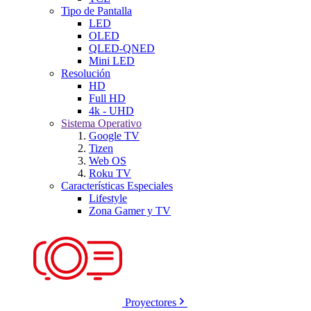
Tipo de Pantalla
LED
OLED
QLED-QNED
Mini LED
Resolución
HD
Full HD
4k - UHD
Sistema Operativo
Google TV
Tizen
Web OS
Roku TV
Características Especiales
Lifestyle
Zona Gamer y TV
Proyectores