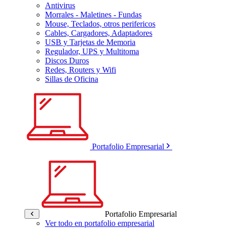
Antivirus
Morrales - Maletines - Fundas
Mouse, Teclados, otros perifericos
Cables, Cargadores, Adaptadores
USB y Tarjetas de Memoria
Regulador, UPS y Multitoma
Discos Duros
Redes, Routers y Wifi
Sillas de Oficina
Portafolio Empresarial
Portafolio Empresarial
Ver todo en portafolio empresarial