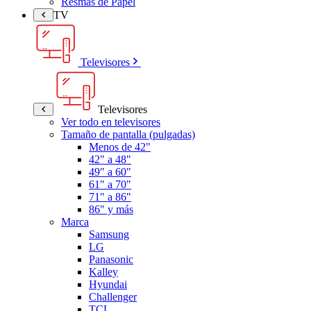
Resmas de Papel
TV
Televisores
Televisores
Ver todo en televisores
Tamaño de pantalla (pulgadas)
Menos de 42"
42" a 48"
49" a 60"
61" a 70"
71" a 86"
86" y más
Marca
Samsung
LG
Panasonic
Kalley
Hyundai
Challenger
TCL