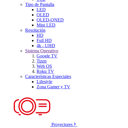
Tipo de Pantalla
LED
OLED
QLED-QNED
Mini LED
Resolución
HD
Full HD
4k - UHD
Sistema Operativo
Google TV
Tizen
Web OS
Roku TV
Características Especiales
Lifestyle
Zona Gamer y TV
Proyectores