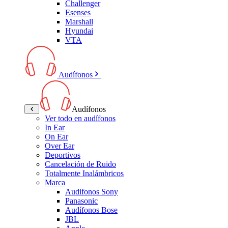
Challenger
Esenses
Marshall
Hyundai
VTA
Audífonos
Audífonos
Ver todo en audífonos
In Ear
On Ear
Over Ear
Deportivos
Cancelación de Ruido
Totalmente Inalámbricos
Marca
Audifonos Sony
Panasonic
Audífonos Bose
JBL