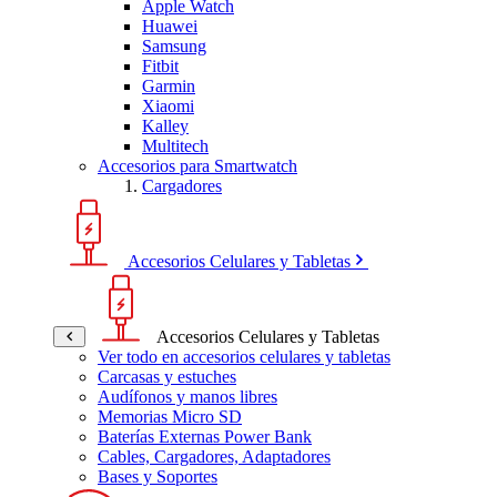
Apple Watch
Huawei
Samsung
Fitbit
Garmin
Xiaomi
Kalley
Multitech
Accesorios para Smartwatch
Cargadores
Accesorios Celulares y Tabletas
Accesorios Celulares y Tabletas
Ver todo en accesorios celulares y tabletas
Carcasas y estuches
Audífonos y manos libres
Memorias Micro SD
Baterías Externas Power Bank
Cables, Cargadores, Adaptadores
Bases y Soportes