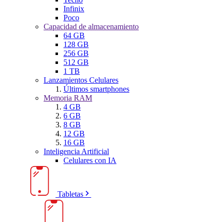
Infinix
Poco
Capacidad de almacenamiento
64 GB
128 GB
256 GB
512 GB
1 TB
Lanzamientos Celulares
Últimos smartphones
Memoria RAM
4 GB
6 GB
8 GB
12 GB
16 GB
Inteligencia Artificial
Celulares con IA
Tabletas