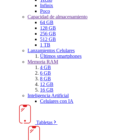
Infinix
Poco
Capacidad de almacenamiento
64 GB
128 GB
256 GB
512 GB
1 TB
Lanzamientos Celulares
Últimos smartphones
Memoria RAM
4 GB
6 GB
8 GB
12 GB
16 GB
Inteligencia Artificial
Celulares con IA
Tabletas