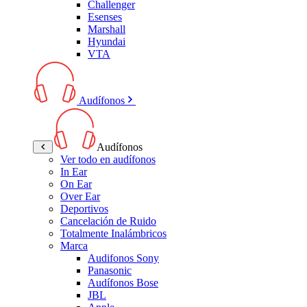
Challenger
Esenses
Marshall
Hyundai
VTA
Audífonos
Audífonos
Ver todo en audífonos
In Ear
On Ear
Over Ear
Deportivos
Cancelación de Ruido
Totalmente Inalámbricos
Marca
Audifonos Sony
Panasonic
Audífonos Bose
JBL