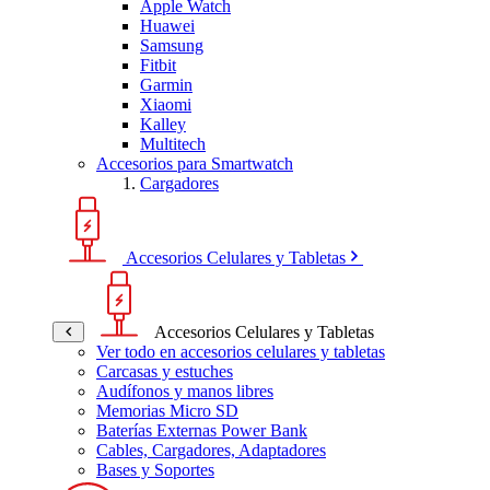
Apple Watch
Huawei
Samsung
Fitbit
Garmin
Xiaomi
Kalley
Multitech
Accesorios para Smartwatch
Cargadores
Accesorios Celulares y Tabletas
Accesorios Celulares y Tabletas
Ver todo en accesorios celulares y tabletas
Carcasas y estuches
Audífonos y manos libres
Memorias Micro SD
Baterías Externas Power Bank
Cables, Cargadores, Adaptadores
Bases y Soportes