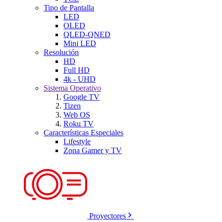
Tipo de Pantalla
LED
OLED
QLED-QNED
Mini LED
Resolución
HD
Full HD
4k - UHD
Sistema Operativo
Google TV
Tizen
Web OS
Roku TV
Características Especiales
Lifestyle
Zona Gamer y TV
Proyectores