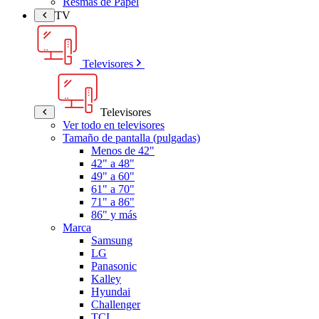
Resmas de Papel
TV
Televisores
Televisores
Ver todo en televisores
Tamaño de pantalla (pulgadas)
Menos de 42"
42" a 48"
49" a 60"
61" a 70"
71" a 86"
86" y más
Marca
Samsung
LG
Panasonic
Kalley
Hyundai
Challenger
TCL