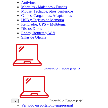
Antivirus
Morrales - Maletines - Fundas
Mouse, Teclados, otros perifericos
Cables, Cargadores, Adaptadores
USB y Tarjetas de Memoria
Regulador, UPS y Multitoma
Discos Duros
Redes, Routers y Wifi
Sillas de Oficina
Portafolio Empresarial
Portafolio Empresarial
Ver todo en portafolio empresarial