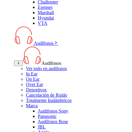
Challenger
Esenses
Marshall
Hyundai
VTA
Audífonos
Audífonos
Ver todo en audífonos
In Ear
On Ear
Over Ear
Deportivos
Cancelación de Ruido
Totalmente Inalámbricos
Marca
Audifonos Sony
Panasonic
Audífonos Bose
JBL