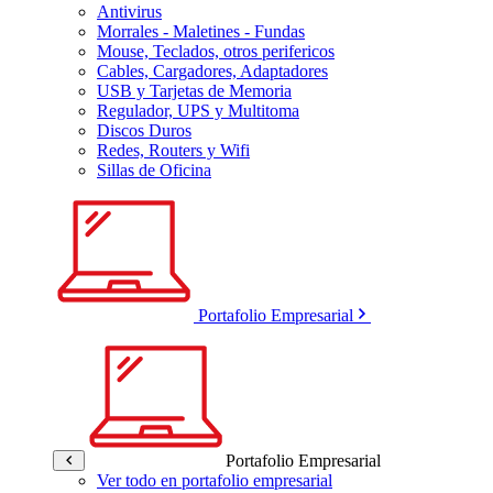
Antivirus
Morrales - Maletines - Fundas
Mouse, Teclados, otros perifericos
Cables, Cargadores, Adaptadores
USB y Tarjetas de Memoria
Regulador, UPS y Multitoma
Discos Duros
Redes, Routers y Wifi
Sillas de Oficina
Portafolio Empresarial
Portafolio Empresarial
Ver todo en portafolio empresarial