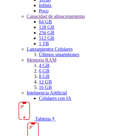
Infinix
Poco
Capacidad de almacenamiento
64 GB
128 GB
256 GB
512 GB
1 TB
Lanzamientos Celulares
Últimos smartphones
Memoria RAM
4 GB
6 GB
8 GB
12 GB
16 GB
Inteligencia Artificial
Celulares con IA
Tabletas