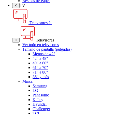
Resmas de Papel
TV
Televisores
Televisores
Ver todo en televisores
Tamaño de pantalla (pulgadas)
Menos de 42"
42" a 48"
49" a 60"
61" a 70"
71" a 86"
86" y más
Marca
Samsung
LG
Panasonic
Kalley
Hyundai
Challenger
TCL