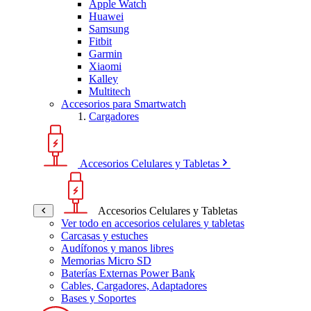
Apple Watch
Huawei
Samsung
Fitbit
Garmin
Xiaomi
Kalley
Multitech
Accesorios para Smartwatch
Cargadores
Accesorios Celulares y Tabletas
Accesorios Celulares y Tabletas
Ver todo en accesorios celulares y tabletas
Carcasas y estuches
Audífonos y manos libres
Memorias Micro SD
Baterías Externas Power Bank
Cables, Cargadores, Adaptadores
Bases y Soportes