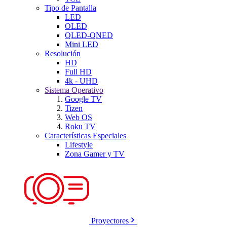
Tipo de Pantalla
LED
OLED
QLED-QNED
Mini LED
Resolución
HD
Full HD
4k - UHD
Sistema Operativo
Google TV
Tizen
Web OS
Roku TV
Características Especiales
Lifestyle
Zona Gamer y TV
Proyectores