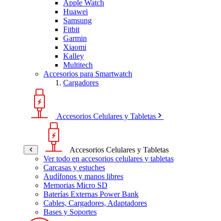
Apple Watch
Huawei
Samsung
Fitbit
Garmin
Xiaomi
Kalley
Multitech
Accesorios para Smartwatch
Cargadores
Accesorios Celulares y Tabletas
Accesorios Celulares y Tabletas
Ver todo en accesorios celulares y tabletas
Carcasas y estuches
Audífonos y manos libres
Memorias Micro SD
Baterías Externas Power Bank
Cables, Cargadores, Adaptadores
Bases y Soportes