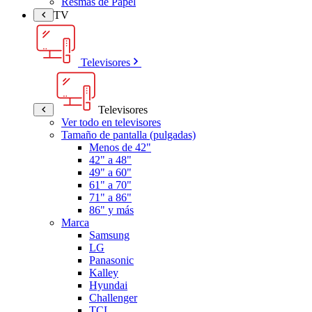
Resmas de Papel
TV
Televisores
Televisores
Ver todo en televisores
Tamaño de pantalla (pulgadas)
Menos de 42"
42" a 48"
49" a 60"
61" a 70"
71" a 86"
86" y más
Marca
Samsung
LG
Panasonic
Kalley
Hyundai
Challenger
TCL