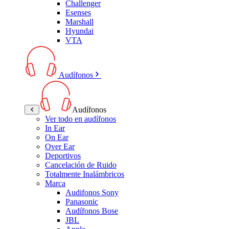
Challenger
Esenses
Marshall
Hyundai
VTA
Audífonos
Audífonos
Ver todo en audífonos
In Ear
On Ear
Over Ear
Deportivos
Cancelación de Ruido
Totalmente Inalámbricos
Marca
Audifonos Sony
Panasonic
Audífonos Bose
JBL