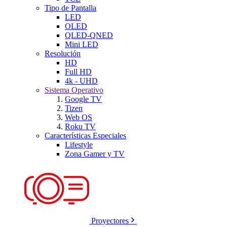
Tipo de Pantalla
LED
OLED
QLED-QNED
Mini LED
Resolución
HD
Full HD
4k - UHD
Sistema Operativo
Google TV
Tizen
Web OS
Roku TV
Características Especiales
Lifestyle
Zona Gamer y TV
Proyectores