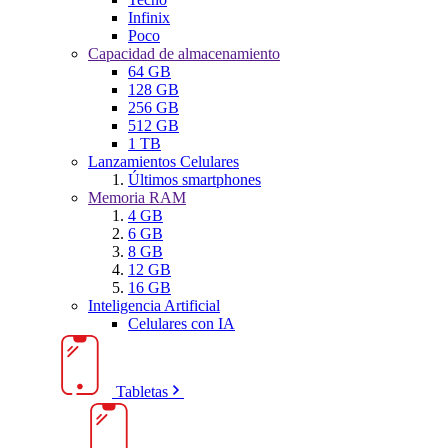
Infinix
Poco
Capacidad de almacenamiento
64 GB
128 GB
256 GB
512 GB
1 TB
Lanzamientos Celulares
Últimos smartphones
Memoria RAM
4 GB
6 GB
8 GB
12 GB
16 GB
Inteligencia Artificial
Celulares con IA
Tabletas