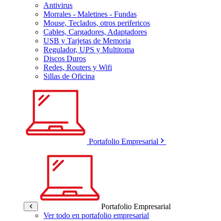
Antivirus
Morrales - Maletines - Fundas
Mouse, Teclados, otros perifericos
Cables, Cargadores, Adaptadores
USB y Tarjetas de Memoria
Regulador, UPS y Multitoma
Discos Duros
Redes, Routers y Wifi
Sillas de Oficina
Portafolio Empresarial
Portafolio Empresarial
Ver todo en portafolio empresarial