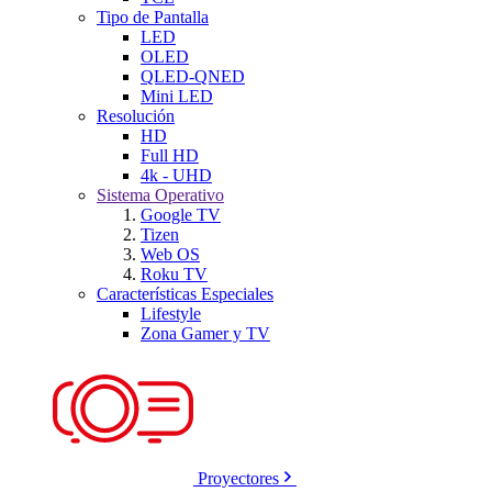
Tipo de Pantalla
LED
OLED
QLED-QNED
Mini LED
Resolución
HD
Full HD
4k - UHD
Sistema Operativo
Google TV
Tizen
Web OS
Roku TV
Características Especiales
Lifestyle
Zona Gamer y TV
Proyectores