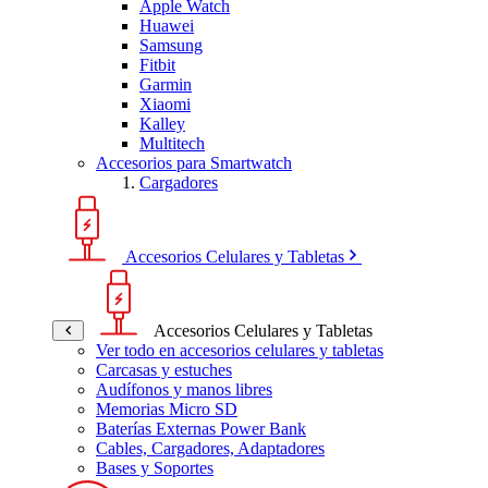
Apple Watch
Huawei
Samsung
Fitbit
Garmin
Xiaomi
Kalley
Multitech
Accesorios para Smartwatch
Cargadores
Accesorios Celulares y Tabletas
Accesorios Celulares y Tabletas
Ver todo en accesorios celulares y tabletas
Carcasas y estuches
Audífonos y manos libres
Memorias Micro SD
Baterías Externas Power Bank
Cables, Cargadores, Adaptadores
Bases y Soportes