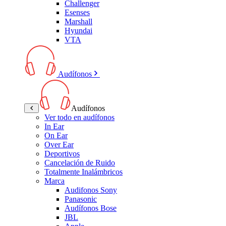
Challenger
Esenses
Marshall
Hyundai
VTA
Audífonos
Audífonos
Ver todo en audífonos
In Ear
On Ear
Over Ear
Deportivos
Cancelación de Ruido
Totalmente Inalámbricos
Marca
Audifonos Sony
Panasonic
Audífonos Bose
JBL