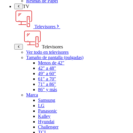
Resmas de Papel
TV
Televisores
Televisores
Ver todo en televisores
Tamaño de pantalla (pulgadas)
Menos de 42"
42" a 48"
49" a 60"
61" a 70"
71" a 86"
86" y más
Marca
Samsung
LG
Panasonic
Kalley
Hyundai
Challenger
TCL