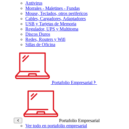
Antivirus
Morrales - Maletines - Fundas
Mouse, Teclados, otros perifericos
Cables, Cargadores, Adaptadores
USB y Tarjetas de Memoria
Regulador, UPS y Multitoma
Discos Duros
Redes, Routers y Wifi
Sillas de Oficina
Portafolio Empresarial
Portafolio Empresarial
Ver todo en portafolio empresarial