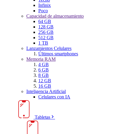
Infinix
Poco
Capacidad de almacenamiento
64 GB
128 GB
256 GB
512 GB
1 TB
Lanzamientos Celulares
Últimos smartphones
Memoria RAM
4 GB
6 GB
8 GB
12 GB
16 GB
Inteligencia Artificial
Celulares con IA
Tabletas