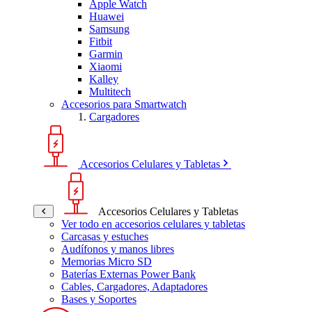
Apple Watch
Huawei
Samsung
Fitbit
Garmin
Xiaomi
Kalley
Multitech
Accesorios para Smartwatch
Cargadores
Accesorios Celulares y Tabletas
Accesorios Celulares y Tabletas
Ver todo en accesorios celulares y tabletas
Carcasas y estuches
Audífonos y manos libres
Memorias Micro SD
Baterías Externas Power Bank
Cables, Cargadores, Adaptadores
Bases y Soportes