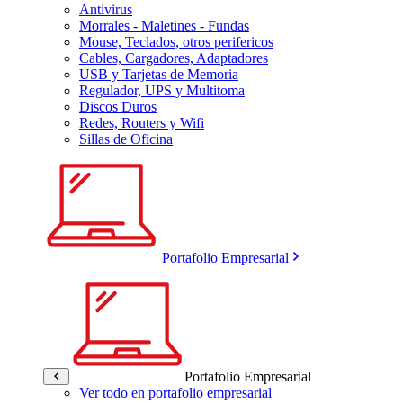
Antivirus
Morrales - Maletines - Fundas
Mouse, Teclados, otros perifericos
Cables, Cargadores, Adaptadores
USB y Tarjetas de Memoria
Regulador, UPS y Multitoma
Discos Duros
Redes, Routers y Wifi
Sillas de Oficina
Portafolio Empresarial
Portafolio Empresarial
Ver todo en portafolio empresarial