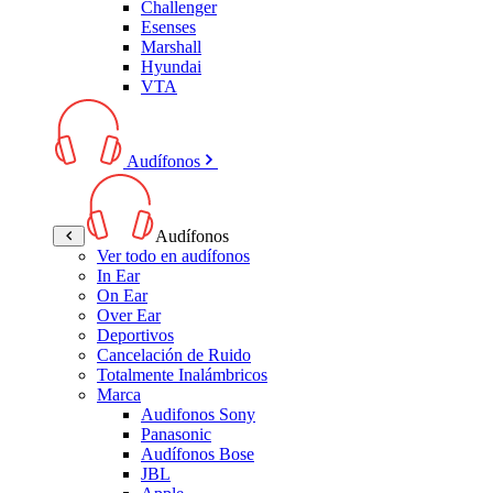
Challenger
Esenses
Marshall
Hyundai
VTA
Audífonos
Audífonos
Ver todo en audífonos
In Ear
On Ear
Over Ear
Deportivos
Cancelación de Ruido
Totalmente Inalámbricos
Marca
Audifonos Sony
Panasonic
Audífonos Bose
JBL