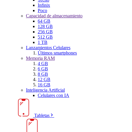
Infinix
Poco
Capacidad de almacenamiento
64 GB
128 GB
256 GB
512 GB
1 TB
Lanzamientos Celulares
Últimos smartphones
Memoria RAM
4 GB
6 GB
8 GB
12 GB
16 GB
Inteligencia Artificial
Celulares con IA
Tabletas