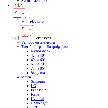
Resmas de Papel
TV
Televisores
Televisores
Ver todo en televisores
Tamaño de pantalla (pulgadas)
Menos de 42"
42" a 48"
49" a 60"
61" a 70"
71" a 86"
86" y más
Marca
Samsung
LG
Panasonic
Kalley
Hyundai
Challenger
TCL