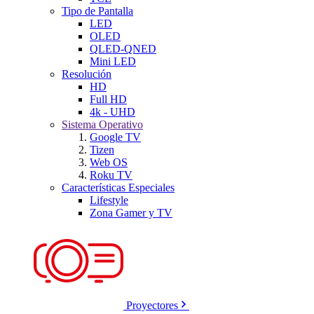
Tipo de Pantalla
LED
OLED
QLED-QNED
Mini LED
Resolución
HD
Full HD
4k - UHD
Sistema Operativo
Google TV
Tizen
Web OS
Roku TV
Características Especiales
Lifestyle
Zona Gamer y TV
Proyectores