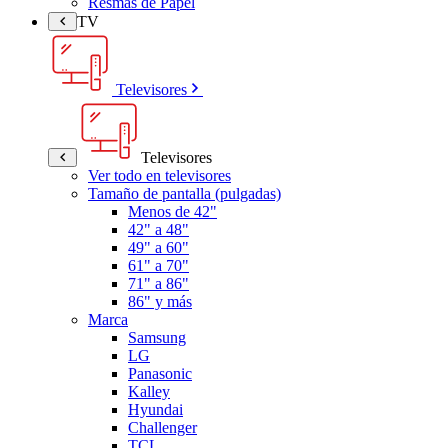
Resmas de Papel
TV
Televisores
Televisores
Ver todo en televisores
Tamaño de pantalla (pulgadas)
Menos de 42"
42" a 48"
49" a 60"
61" a 70"
71" a 86"
86" y más
Marca
Samsung
LG
Panasonic
Kalley
Hyundai
Challenger
TCL