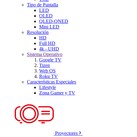
Tipo de Pantalla
LED
OLED
QLED-QNED
Mini LED
Resolución
HD
Full HD
4k - UHD
Sistema Operativo
Google TV
Tizen
Web OS
Roku TV
Características Especiales
Lifestyle
Zona Gamer y TV
Proyectores