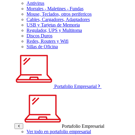
Antivirus
Morrales - Maletines - Fundas
Mouse, Teclados, otros perifericos
Cables, Cargadores, Adaptadores
USB y Tarjetas de Memoria
Regulador, UPS y Multitoma
Discos Duros
Redes, Routers y Wifi
Sillas de Oficina
Portafolio Empresarial
Portafolio Empresarial
Ver todo en portafolio empresarial