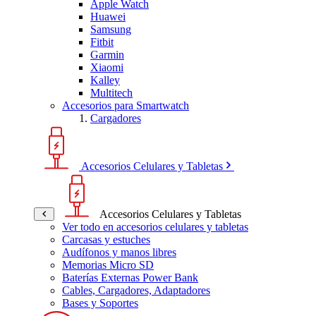
Apple Watch
Huawei
Samsung
Fitbit
Garmin
Xiaomi
Kalley
Multitech
Accesorios para Smartwatch
Cargadores
Accesorios Celulares y Tabletas
Accesorios Celulares y Tabletas
Ver todo en accesorios celulares y tabletas
Carcasas y estuches
Audífonos y manos libres
Memorias Micro SD
Baterías Externas Power Bank
Cables, Cargadores, Adaptadores
Bases y Soportes