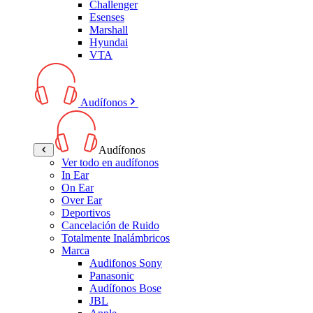
Challenger
Esenses
Marshall
Hyundai
VTA
Audífonos
Audífonos
Ver todo en audífonos
In Ear
On Ear
Over Ear
Deportivos
Cancelación de Ruido
Totalmente Inalámbricos
Marca
Audifonos Sony
Panasonic
Audífonos Bose
JBL