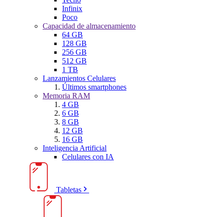
Infinix
Poco
Capacidad de almacenamiento
64 GB
128 GB
256 GB
512 GB
1 TB
Lanzamientos Celulares
Últimos smartphones
Memoria RAM
4 GB
6 GB
8 GB
12 GB
16 GB
Inteligencia Artificial
Celulares con IA
Tabletas