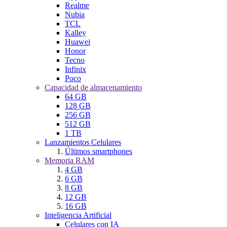
Realme
Nubia
TCL
Kalley
Huawei
Honor
Tecno
Infinix
Poco
Capacidad de almacenamiento
64 GB
128 GB
256 GB
512 GB
1 TB
Lanzamientos Celulares
Últimos smartphones
Memoria RAM
4 GB
6 GB
8 GB
12 GB
16 GB
Inteligencia Artificial
Celulares con IA