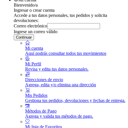
Bienvenido/a
Ingresar o crear cuenta
Accede a tus datos personales, tus pedidos y solicita
devoluciones:
Correo electrónico
Ingrese un correo válido
Continuar
Mi cuenta
Aquí podrás consultar todos tus movimientos
Mi Perfil
Revisa y edita tus datos personales.
Direcciones de envio
Agrega, edita y/o elimina una dirección
Mis Pedidos
Gestiona tus pedidos, devoluciones y fechas de entrega.
Métodos de Pago
Agrega y valida tus métodos de pago.
Mi lista de Favoritos