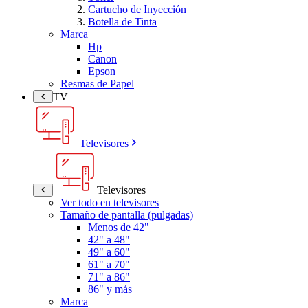
Cartucho de Inyección
Botella de Tinta
Marca
Hp
Canon
Epson
Resmas de Papel
TV
Televisores
Televisores
Ver todo en televisores
Tamaño de pantalla (pulgadas)
Menos de 42"
42" a 48"
49" a 60"
61" a 70"
71" a 86"
86" y más
Marca