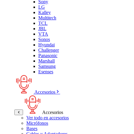
Sony
LG
Kalley
Multitech
TCL
JBL
VTA
Sonos
Hyundai
Challenger
Panasonic
Marshall
Samsung
Esenses
Accesorios
Accesorios
Ver todo en accesorios
Micrófonos
Bases
Cables y Adaptadores