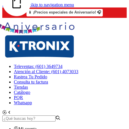
Skip to content
Skip to navigation menu
📱 ¡Precios especiales de Aniversario! 🎧
Televentas: (601) 3649734
Atención al Cliente: (601) 4073033
Rastrea Tu Pedido
Consulta tu factura
Tiendas
Catálogo
PQR
Whatsapp
Mi cuenta