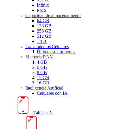
Infinix
Poco
Capacidad de almacenamiento
64 GB
128 GB
256 GB
512 GB
1 TB
Lanzamientos Celulares
Últimos smartphones
Memoria RAM
4 GB
6 GB
8 GB
12 GB
16 GB
Inteligencia Artificial
Celulares con IA
Tabletas