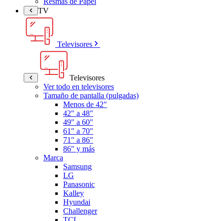
Resmas de Papel
TV
Televisores
Televisores
Ver todo en televisores
Tamaño de pantalla (pulgadas)
Menos de 42"
42" a 48"
49" a 60"
61" a 70"
71" a 86"
86" y más
Marca
Samsung
LG
Panasonic
Kalley
Hyundai
Challenger
TCL