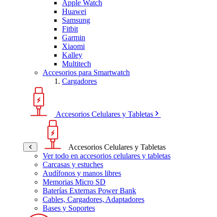
Apple Watch
Huawei
Samsung
Fitbit
Garmin
Xiaomi
Kalley
Multitech
Accesorios para Smartwatch
Cargadores
Accesorios Celulares y Tabletas
Accesorios Celulares y Tabletas
Ver todo en accesorios celulares y tabletas
Carcasas y estuches
Audífonos y manos libres
Memorias Micro SD
Baterías Externas Power Bank
Cables, Cargadores, Adaptadores
Bases y Soportes