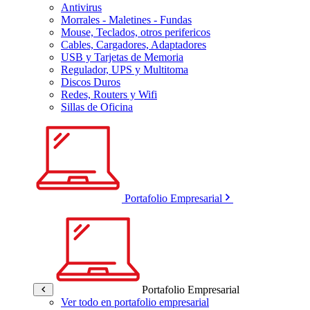
Antivirus
Morrales - Maletines - Fundas
Mouse, Teclados, otros perifericos
Cables, Cargadores, Adaptadores
USB y Tarjetas de Memoria
Regulador, UPS y Multitoma
Discos Duros
Redes, Routers y Wifi
Sillas de Oficina
Portafolio Empresarial
Portafolio Empresarial
Ver todo en portafolio empresarial