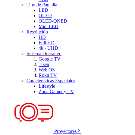
Tipo de Pantalla
LED
OLED
QLED-QNED
Mini LED
Resolución
HD
Full HD
4k - UHD
Sistema Operativo
Google TV
Tizen
Web OS
Roku TV
Características Especiales
Lifestyle
Zona Gamer y TV
Proyectores