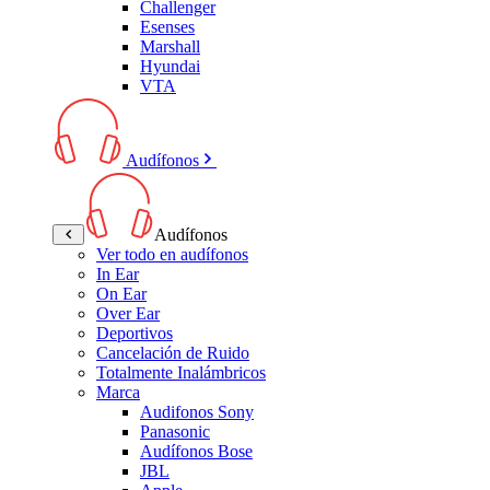
Challenger
Esenses
Marshall
Hyundai
VTA
Audífonos
Audífonos
Ver todo en audífonos
In Ear
On Ear
Over Ear
Deportivos
Cancelación de Ruido
Totalmente Inalámbricos
Marca
Audifonos Sony
Panasonic
Audífonos Bose
JBL