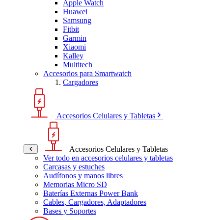
Apple Watch
Huawei
Samsung
Fitbit
Garmin
Xiaomi
Kalley
Multitech
Accesorios para Smartwatch
Cargadores
Accesorios Celulares y Tabletas
Accesorios Celulares y Tabletas
Ver todo en accesorios celulares y tabletas
Carcasas y estuches
Audífonos y manos libres
Memorias Micro SD
Baterías Externas Power Bank
Cables, Cargadores, Adaptadores
Bases y Soportes