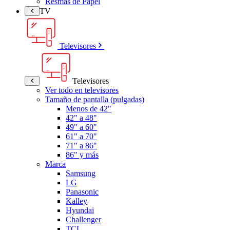
Resmas de Papel
TV
Televisores
Televisores
Ver todo en televisores
Tamaño de pantalla (pulgadas)
Menos de 42"
42" a 48"
49" a 60"
61" a 70"
71" a 86"
86" y más
Marca
Samsung
LG
Panasonic
Kalley
Hyundai
Challenger
TCL