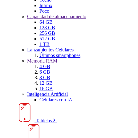
Infinix
Poco
Capacidad de almacenamiento
64 GB
128 GB
256 GB
512 GB
1 TB
Lanzamientos Celulares
Últimos smartphones
Memoria RAM
4 GB
6 GB
8 GB
12 GB
16 GB
Inteligencia Artificial
Celulares con IA
Tabletas