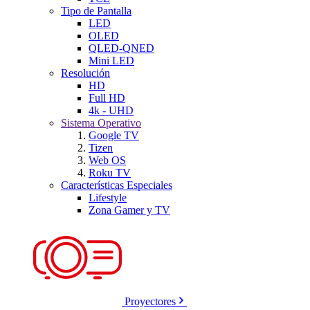
Tipo de Pantalla
LED
OLED
QLED-QNED
Mini LED
Resolución
HD
Full HD
4k - UHD
Sistema Operativo
Google TV
Tizen
Web OS
Roku TV
Características Especiales
Lifestyle
Zona Gamer y TV
Proyectores