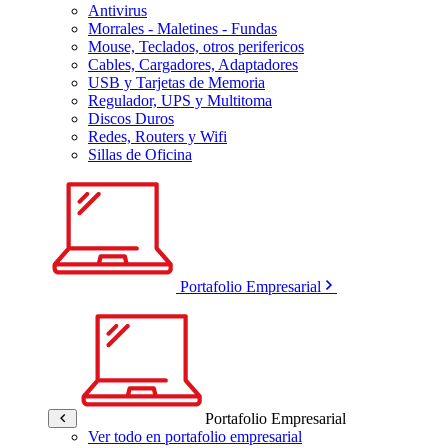
Antivirus
Morrales - Maletines - Fundas
Mouse, Teclados, otros perifericos
Cables, Cargadores, Adaptadores
USB y Tarjetas de Memoria
Regulador, UPS y Multitoma
Discos Duros
Redes, Routers y Wifi
Sillas de Oficina
Portafolio Empresarial
Portafolio Empresarial
Ver todo en portafolio empresarial