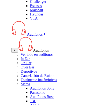
Challenger
Esenses
Marshall
Hyundai
VTA
Audífonos
Audífonos
Ver todo en audífonos
In Ear
On Ear
Over Ear
Deportivos
Cancelación de Ruido
Totalmente Inalámbricos
Marca
Audifonos Sony
Panasonic
Audífonos Bose
JBL