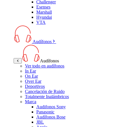
Challenger
Esenses
Marshall
Hyundai
VTA
Audífonos
Audífonos
Ver todo en audífonos
In Ear
On Ear
Over Ear
Deportivos
Cancelación de Ruido
Totalmente Inalámbricos
Marca
Audifonos Sony
Panasonic
Audífonos Bose
JBL