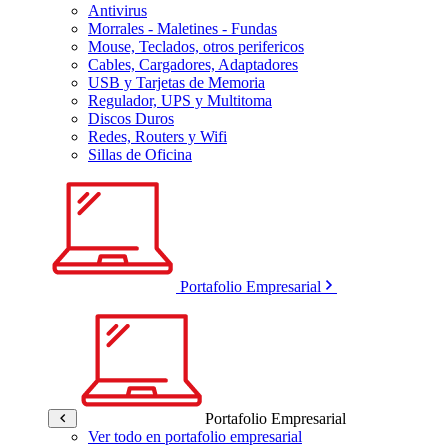
Antivirus
Morrales - Maletines - Fundas
Mouse, Teclados, otros perifericos
Cables, Cargadores, Adaptadores
USB y Tarjetas de Memoria
Regulador, UPS y Multitoma
Discos Duros
Redes, Routers y Wifi
Sillas de Oficina
Portafolio Empresarial
Portafolio Empresarial
Ver todo en portafolio empresarial