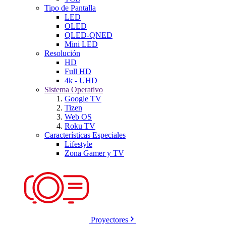
Tipo de Pantalla
LED
OLED
QLED-QNED
Mini LED
Resolución
HD
Full HD
4k - UHD
Sistema Operativo
Google TV
Tizen
Web OS
Roku TV
Características Especiales
Lifestyle
Zona Gamer y TV
Proyectores