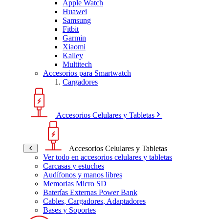
Apple Watch
Huawei
Samsung
Fitbit
Garmin
Xiaomi
Kalley
Multitech
Accesorios para Smartwatch
Cargadores
Accesorios Celulares y Tabletas
Accesorios Celulares y Tabletas
Ver todo en accesorios celulares y tabletas
Carcasas y estuches
Audífonos y manos libres
Memorias Micro SD
Baterías Externas Power Bank
Cables, Cargadores, Adaptadores
Bases y Soportes