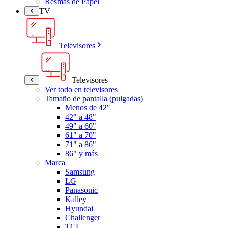
Resmas de Papel
TV
Televisores
Televisores
Ver todo en televisores
Tamaño de pantalla (pulgadas)
Menos de 42"
42" a 48"
49" a 60"
61" a 70"
71" a 86"
86" y más
Marca
Samsung
LG
Panasonic
Kalley
Hyundai
Challenger
TCL