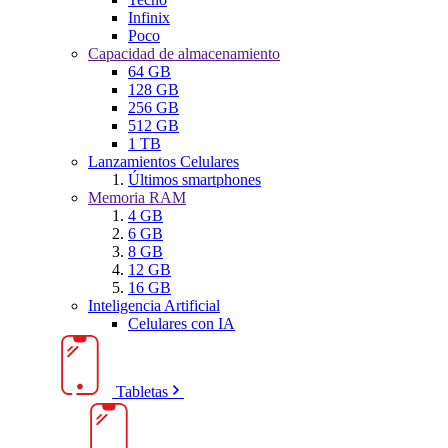
Infinix
Poco
Capacidad de almacenamiento
64 GB
128 GB
256 GB
512 GB
1 TB
Lanzamientos Celulares
Últimos smartphones
Memoria RAM
4 GB
6 GB
8 GB
12 GB
16 GB
Inteligencia Artificial
Celulares con IA
Tabletas