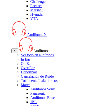
Challenger
Esenses
Marshall
Hyundai
VTA
Audífonos
Audífonos
Ver todo en audífonos
In Ear
On Ear
Over Ear
Deportivos
Cancelación de Ruido
Totalmente Inalámbricos
Marca
Audifonos Sony
Panasonic
Audífonos Bose
JBL