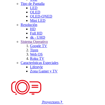
Tipo de Pantalla
LED
OLED
QLED-QNED
Mini LED
Resolución
HD
Full HD
4k - UHD
Sistema Operativo
Google TV
Tizen
Web OS
Roku TV
Características Especiales
Lifestyle
Zona Gamer y TV
Proyectores