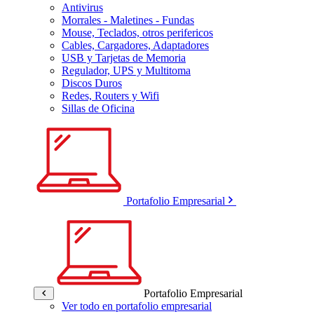
Antivirus
Morrales - Maletines - Fundas
Mouse, Teclados, otros perifericos
Cables, Cargadores, Adaptadores
USB y Tarjetas de Memoria
Regulador, UPS y Multitoma
Discos Duros
Redes, Routers y Wifi
Sillas de Oficina
Portafolio Empresarial
Portafolio Empresarial
Ver todo en portafolio empresarial