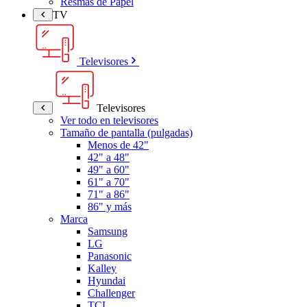
Resmas de Papel
TV
Televisores
Televisores
Ver todo en televisores
Tamaño de pantalla (pulgadas)
Menos de 42"
42" a 48"
49" a 60"
61" a 70"
71" a 86"
86" y más
Marca
Samsung
LG
Panasonic
Kalley
Hyundai
Challenger
TCL