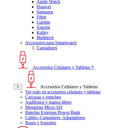
Apple Watch
Huawei
Samsung
Fitbit
Garmin
Xiaomi
Kalley
Multitech
Accesorios para Smartwatch
Cargadores
Accesorios Celulares y Tabletas
Accesorios Celulares y Tabletas
Ver todo en accesorios celulares y tabletas
Carcasas y estuches
Audífonos y manos libres
Memorias Micro SD
Baterías Externas Power Bank
Cables, Cargadores, Adaptadores
Bases y Soportes