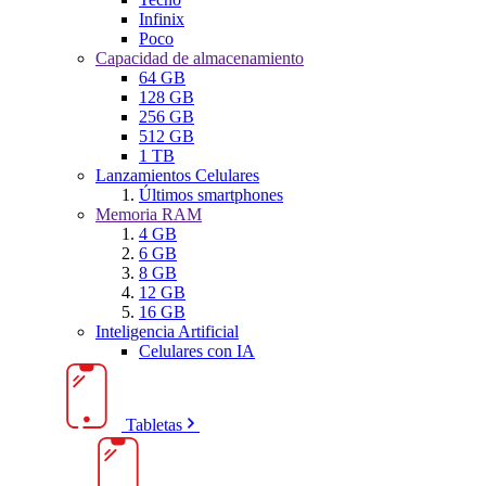
Infinix
Poco
Capacidad de almacenamiento
64 GB
128 GB
256 GB
512 GB
1 TB
Lanzamientos Celulares
Últimos smartphones
Memoria RAM
4 GB
6 GB
8 GB
12 GB
16 GB
Inteligencia Artificial
Celulares con IA
Tabletas