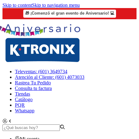
Skip to content
Skip to navigation menu
🎁 ¡Comenzó el gran evento de Aniversario! 💻
Televentas: (601) 3649734
Atención al Cliente: (601) 4073033
Rastrea Tu Pedido
Consulta tu factura
Tiendas
Catálogo
PQR
Whatsapp
Mi cuenta