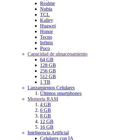
Realme
Nubia
TCL
Kalley
Huawei
Honor
Tecno
Infinix
Poco
Capacidad de almacenamiento
64 GB
128 GB
256 GB
512 GB
1 TB
Lanzamientos Celulares
Últimos smartphones
Memoria RAM
4 GB
6 GB
8 GB
12 GB
16 GB
Inteligencia Artificial
Celulares con IA