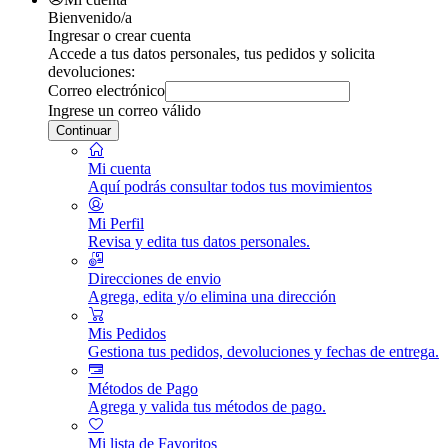
Bienvenido/a
Ingresar o crear cuenta
Accede a tus datos personales, tus pedidos y solicita
devoluciones:
Correo electrónico
Ingrese un correo válido
Continuar
Mi cuenta
Aquí podrás consultar todos tus movimientos
Mi Perfil
Revisa y edita tus datos personales.
Direcciones de envio
Agrega, edita y/o elimina una dirección
Mis Pedidos
Gestiona tus pedidos, devoluciones y fechas de entrega.
Métodos de Pago
Agrega y valida tus métodos de pago.
Mi lista de Favoritos