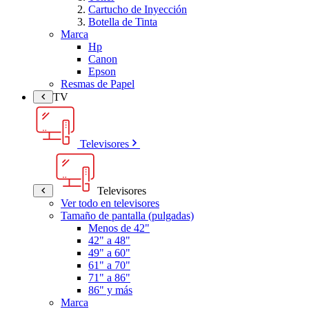
Cartucho de Inyección
Botella de Tinta
Marca
Hp
Canon
Epson
Resmas de Papel
TV
Televisores
Televisores
Ver todo en televisores
Tamaño de pantalla (pulgadas)
Menos de 42"
42" a 48"
49" a 60"
61" a 70"
71" a 86"
86" y más
Marca