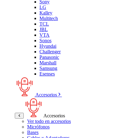
Sony
LG
Kalley
Multitech
TCL
JBL
VTA
Sonos
Hyundai
Challenger
Panasonic
Marshall
Samsung
Esenses
Accesorios
Accesorios
Ver todo en accesorios
Micrófonos
Bases
Cables y Adaptadores