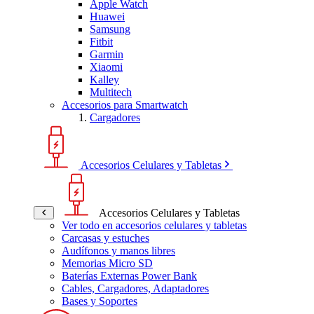
Apple Watch
Huawei
Samsung
Fitbit
Garmin
Xiaomi
Kalley
Multitech
Accesorios para Smartwatch
Cargadores
Accesorios Celulares y Tabletas
Accesorios Celulares y Tabletas
Ver todo en accesorios celulares y tabletas
Carcasas y estuches
Audífonos y manos libres
Memorias Micro SD
Baterías Externas Power Bank
Cables, Cargadores, Adaptadores
Bases y Soportes