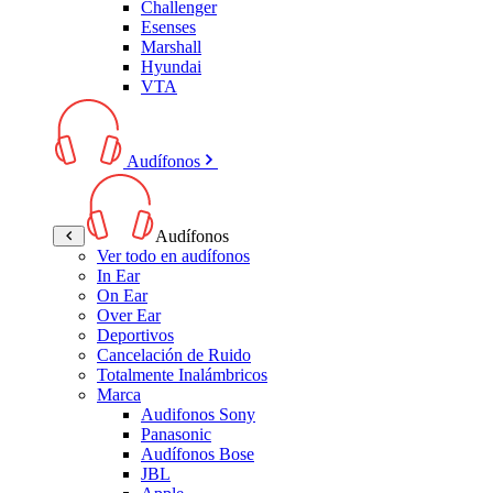
Challenger
Esenses
Marshall
Hyundai
VTA
Audífonos
Audífonos
Ver todo en audífonos
In Ear
On Ear
Over Ear
Deportivos
Cancelación de Ruido
Totalmente Inalámbricos
Marca
Audifonos Sony
Panasonic
Audífonos Bose
JBL