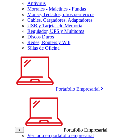
Antivirus
Morrales - Maletines - Fundas
Mouse, Teclados, otros perifericos
Cables, Cargadores, Adaptadores
USB y Tarjetas de Memoria
Regulador, UPS y Multitoma
Discos Duros
Redes, Routers y Wifi
Sillas de Oficina
Portafolio Empresarial
Portafolio Empresarial
Ver todo en portafolio empresarial