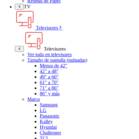
Resmas de Papel
TV
Televisores
Televisores
Ver todo en televisores
Tamaño de pantalla (pulgadas)
Menos de 42"
42" a 48"
49" a 60"
61" a 70"
71" a 86"
86" y más
Marca
Samsung
LG
Panasonic
Kalley
Hyundai
Challenger
TCL