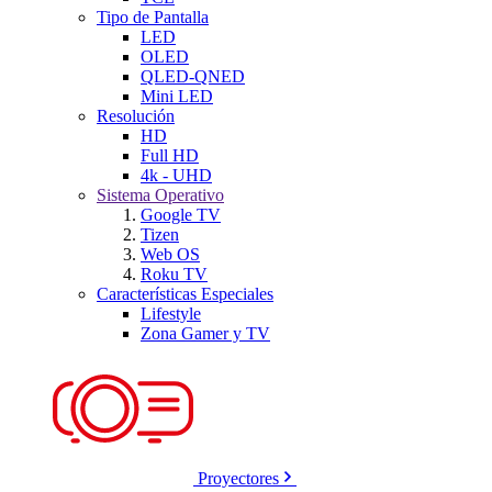
Tipo de Pantalla
LED
OLED
QLED-QNED
Mini LED
Resolución
HD
Full HD
4k - UHD
Sistema Operativo
Google TV
Tizen
Web OS
Roku TV
Características Especiales
Lifestyle
Zona Gamer y TV
Proyectores