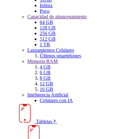
Infinix
Poco
Capacidad de almacenamiento
64 GB
128 GB
256 GB
512 GB
1 TB
Lanzamientos Celulares
Últimos smartphones
Memoria RAM
4 GB
6 GB
8 GB
12 GB
16 GB
Inteligencia Artificial
Celulares con IA
Tabletas