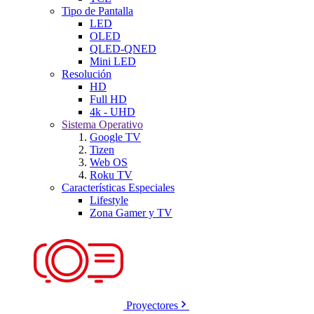
Tipo de Pantalla
LED
OLED
QLED-QNED
Mini LED
Resolución
HD
Full HD
4k - UHD
Sistema Operativo
Google TV
Tizen
Web OS
Roku TV
Características Especiales
Lifestyle
Zona Gamer y TV
Proyectores