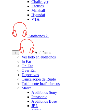
Challenger
Esenses
Marshall
Hyundai
VTA
Audífonos
Audífonos
Ver todo en audífonos
In Ear
On Ear
Over Ear
Deportivos
Cancelación de Ruido
Totalmente Inalámbricos
Marca
Audifonos Sony
Panasonic
Audífonos Bose
JBL