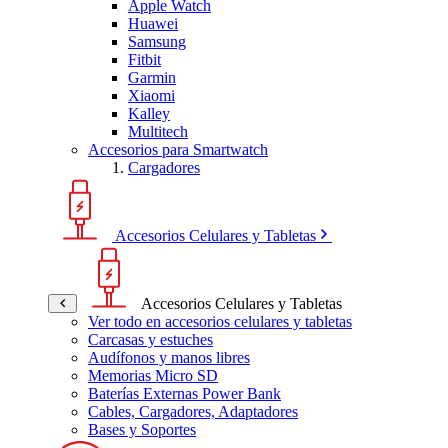
Apple Watch
Huawei
Samsung
Fitbit
Garmin
Xiaomi
Kalley
Multitech
Accesorios para Smartwatch
Cargadores
Accesorios Celulares y Tabletas
Accesorios Celulares y Tabletas
Ver todo en accesorios celulares y tabletas
Carcasas y estuches
Audífonos y manos libres
Memorias Micro SD
Baterías Externas Power Bank
Cables, Cargadores, Adaptadores
Bases y Soportes