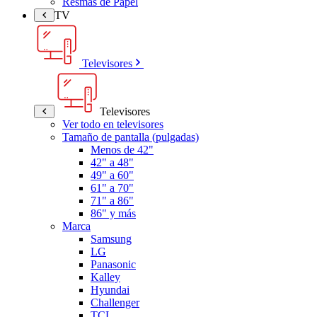
Resmas de Papel
TV
Televisores
Televisores
Ver todo en televisores
Tamaño de pantalla (pulgadas)
Menos de 42"
42" a 48"
49" a 60"
61" a 70"
71" a 86"
86" y más
Marca
Samsung
LG
Panasonic
Kalley
Hyundai
Challenger
TCL