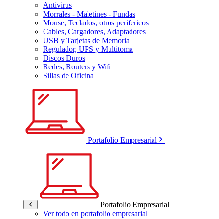
Antivirus
Morrales - Maletines - Fundas
Mouse, Teclados, otros perifericos
Cables, Cargadores, Adaptadores
USB y Tarjetas de Memoria
Regulador, UPS y Multitoma
Discos Duros
Redes, Routers y Wifi
Sillas de Oficina
Portafolio Empresarial
Portafolio Empresarial
Ver todo en portafolio empresarial