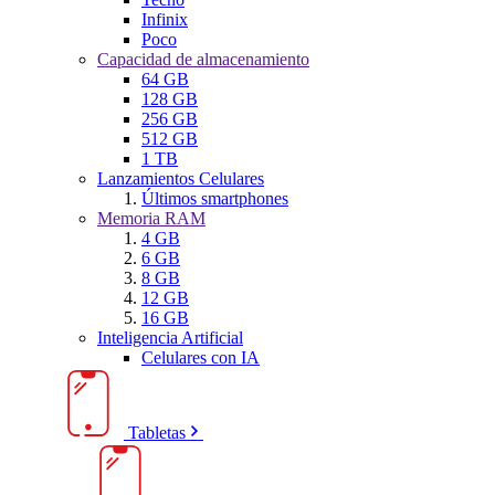
Infinix
Poco
Capacidad de almacenamiento
64 GB
128 GB
256 GB
512 GB
1 TB
Lanzamientos Celulares
Últimos smartphones
Memoria RAM
4 GB
6 GB
8 GB
12 GB
16 GB
Inteligencia Artificial
Celulares con IA
Tabletas