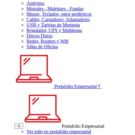
Antivirus
Morrales - Maletines - Fundas
Mouse, Teclados, otros perifericos
Cables, Cargadores, Adaptadores
USB y Tarjetas de Memoria
Regulador, UPS y Multitoma
Discos Duros
Redes, Routers y Wifi
Sillas de Oficina
Portafolio Empresarial
Portafolio Empresarial
Ver todo en portafolio empresarial