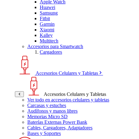
Apple Watch
Huawei
Samsung
Fitbit
Garmin
Xiaomi
Kalley
Multitech
Accesorios para Smartwatch
Cargadores
Accesorios Celulares y Tabletas
Accesorios Celulares y Tabletas
Ver todo en accesorios celulares y tabletas
Carcasas y estuches
Audífonos y manos libres
Memorias Micro SD
Baterías Externas Power Bank
Cables, Cargadores, Adaptadores
Bases y Soportes