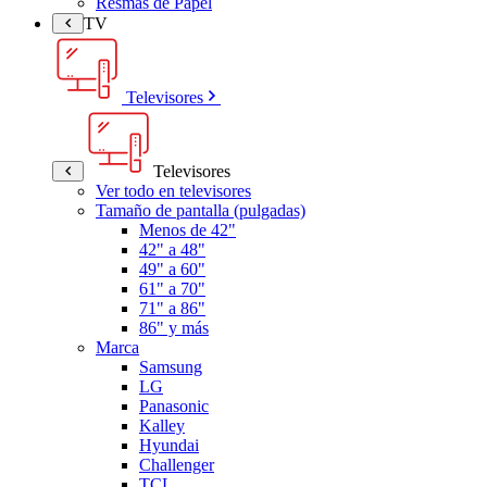
Resmas de Papel
TV
Televisores
Televisores
Ver todo en televisores
Tamaño de pantalla (pulgadas)
Menos de 42"
42" a 48"
49" a 60"
61" a 70"
71" a 86"
86" y más
Marca
Samsung
LG
Panasonic
Kalley
Hyundai
Challenger
TCL