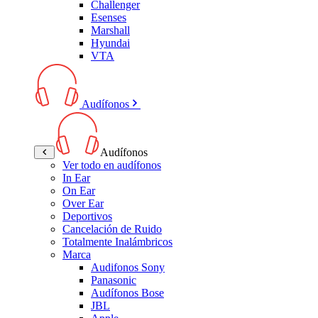
Challenger
Esenses
Marshall
Hyundai
VTA
Audífonos
Audífonos
Ver todo en audífonos
In Ear
On Ear
Over Ear
Deportivos
Cancelación de Ruido
Totalmente Inalámbricos
Marca
Audifonos Sony
Panasonic
Audífonos Bose
JBL