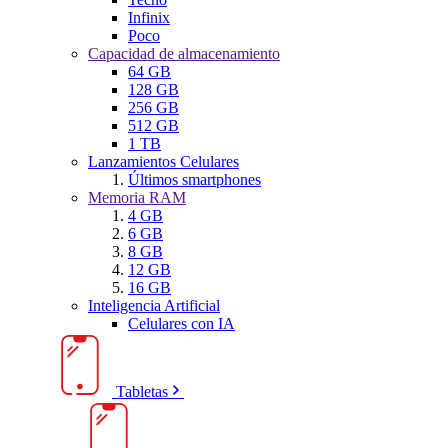
Infinix
Poco
Capacidad de almacenamiento
64 GB
128 GB
256 GB
512 GB
1 TB
Lanzamientos Celulares
Últimos smartphones
Memoria RAM
4 GB
6 GB
8 GB
12 GB
16 GB
Inteligencia Artificial
Celulares con IA
Tabletas