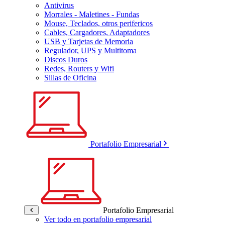
Antivirus
Morrales - Maletines - Fundas
Mouse, Teclados, otros perifericos
Cables, Cargadores, Adaptadores
USB y Tarjetas de Memoria
Regulador, UPS y Multitoma
Discos Duros
Redes, Routers y Wifi
Sillas de Oficina
Portafolio Empresarial
Portafolio Empresarial
Ver todo en portafolio empresarial