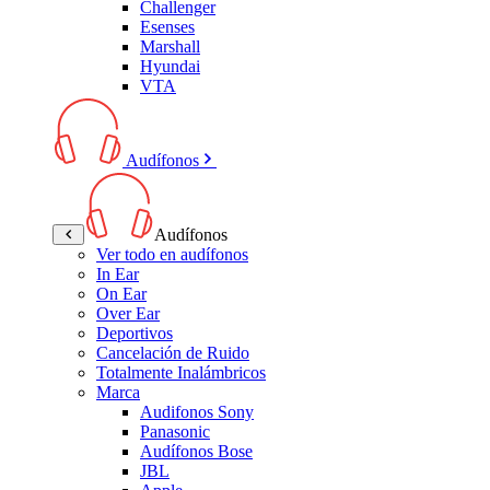
Challenger
Esenses
Marshall
Hyundai
VTA
Audífonos
Audífonos
Ver todo en audífonos
In Ear
On Ear
Over Ear
Deportivos
Cancelación de Ruido
Totalmente Inalámbricos
Marca
Audifonos Sony
Panasonic
Audífonos Bose
JBL