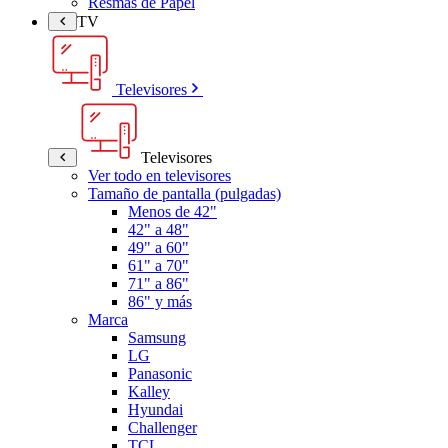
Resmas de Papel
TV
Televisores
Televisores
Ver todo en televisores
Tamaño de pantalla (pulgadas)
Menos de 42"
42" a 48"
49" a 60"
61" a 70"
71" a 86"
86" y más
Marca
Samsung
LG
Panasonic
Kalley
Hyundai
Challenger
TCL