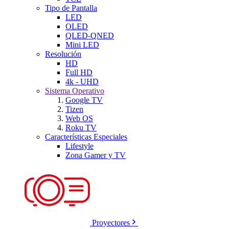
Tipo de Pantalla
LED
OLED
QLED-QNED
Mini LED
Resolución
HD
Full HD
4k - UHD
Sistema Operativo
Google TV
Tizen
Web OS
Roku TV
Características Especiales
Lifestyle
Zona Gamer y TV
Proyectores