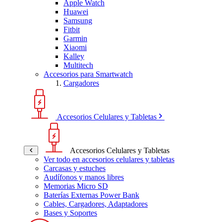
Apple Watch
Huawei
Samsung
Fitbit
Garmin
Xiaomi
Kalley
Multitech
Accesorios para Smartwatch
Cargadores
Accesorios Celulares y Tabletas
Accesorios Celulares y Tabletas
Ver todo en accesorios celulares y tabletas
Carcasas y estuches
Audífonos y manos libres
Memorias Micro SD
Baterías Externas Power Bank
Cables, Cargadores, Adaptadores
Bases y Soportes