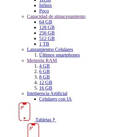
Infinix
Poco
Capacidad de almacenamiento
64 GB
128 GB
256 GB
512 GB
1 TB
Lanzamientos Celulares
Últimos smartphones
Memoria RAM
4 GB
6 GB
8 GB
12 GB
16 GB
Inteligencia Artificial
Celulares con IA
Tabletas