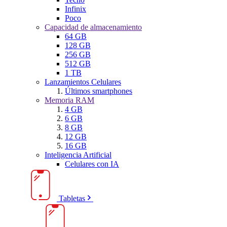
Infinix
Poco
Capacidad de almacenamiento
64 GB
128 GB
256 GB
512 GB
1 TB
Lanzamientos Celulares
Últimos smartphones
Memoria RAM
4 GB
6 GB
8 GB
12 GB
16 GB
Inteligencia Artificial
Celulares con IA
Tabletas