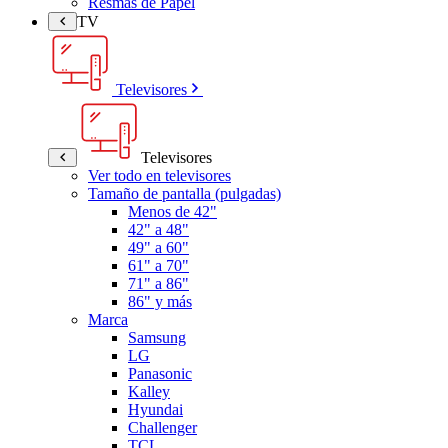
Resmas de Papel
TV
Televisores
Televisores
Ver todo en televisores
Tamaño de pantalla (pulgadas)
Menos de 42"
42" a 48"
49" a 60"
61" a 70"
71" a 86"
86" y más
Marca
Samsung
LG
Panasonic
Kalley
Hyundai
Challenger
TCL