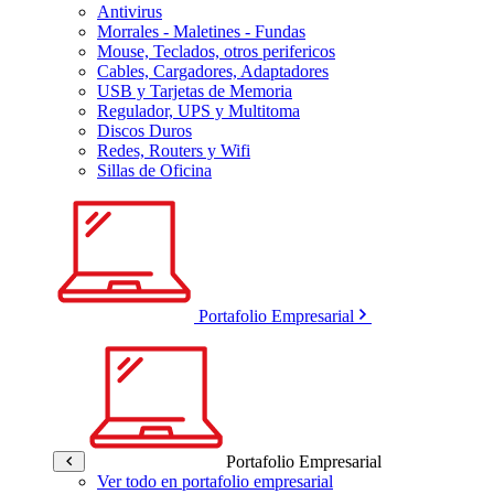
Antivirus
Morrales - Maletines - Fundas
Mouse, Teclados, otros perifericos
Cables, Cargadores, Adaptadores
USB y Tarjetas de Memoria
Regulador, UPS y Multitoma
Discos Duros
Redes, Routers y Wifi
Sillas de Oficina
Portafolio Empresarial
Portafolio Empresarial
Ver todo en portafolio empresarial