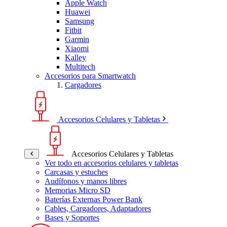
Apple Watch
Huawei
Samsung
Fitbit
Garmin
Xiaomi
Kalley
Multitech
Accesorios para Smartwatch
Cargadores
Accesorios Celulares y Tabletas
Accesorios Celulares y Tabletas
Ver todo en accesorios celulares y tabletas
Carcasas y estuches
Audífonos y manos libres
Memorias Micro SD
Baterías Externas Power Bank
Cables, Cargadores, Adaptadores
Bases y Soportes