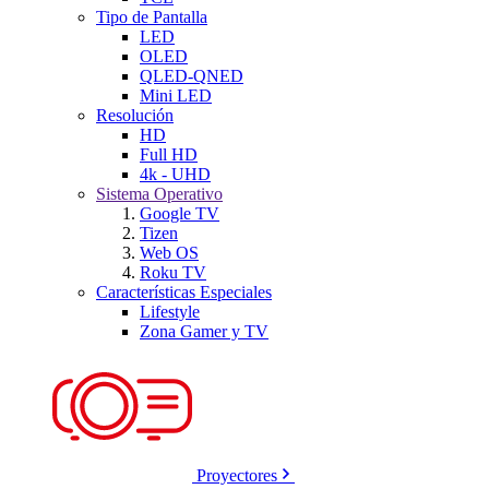
Tipo de Pantalla
LED
OLED
QLED-QNED
Mini LED
Resolución
HD
Full HD
4k - UHD
Sistema Operativo
Google TV
Tizen
Web OS
Roku TV
Características Especiales
Lifestyle
Zona Gamer y TV
Proyectores