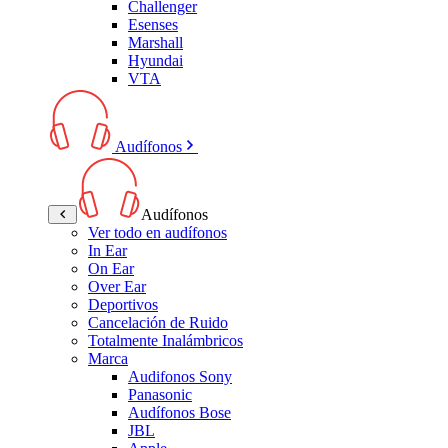
Challenger
Esenses
Marshall
Hyundai
VTA
Audífonos
Audífonos
Ver todo en audífonos
In Ear
On Ear
Over Ear
Deportivos
Cancelación de Ruido
Totalmente Inalámbricos
Marca
Audifonos Sony
Panasonic
Audífonos Bose
JBL