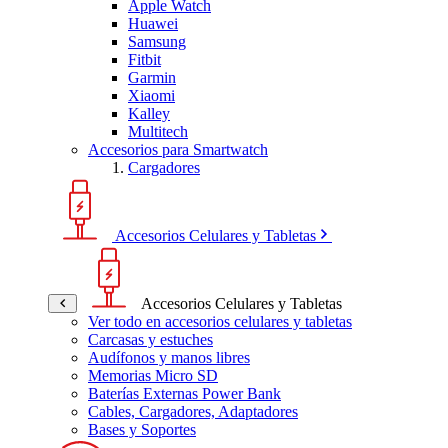
Apple Watch
Huawei
Samsung
Fitbit
Garmin
Xiaomi
Kalley
Multitech
Accesorios para Smartwatch
Cargadores
Accesorios Celulares y Tabletas
Accesorios Celulares y Tabletas
Ver todo en accesorios celulares y tabletas
Carcasas y estuches
Audífonos y manos libres
Memorias Micro SD
Baterías Externas Power Bank
Cables, Cargadores, Adaptadores
Bases y Soportes