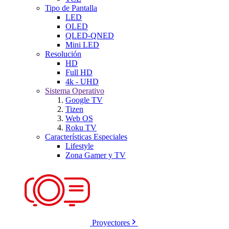
Tipo de Pantalla
LED
OLED
QLED-QNED
Mini LED
Resolución
HD
Full HD
4k - UHD
Sistema Operativo
Google TV
Tizen
Web OS
Roku TV
Características Especiales
Lifestyle
Zona Gamer y TV
Proyectores