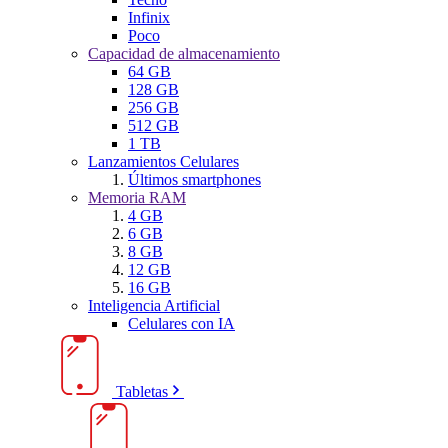
Infinix
Poco
Capacidad de almacenamiento
64 GB
128 GB
256 GB
512 GB
1 TB
Lanzamientos Celulares
Últimos smartphones
Memoria RAM
4 GB
6 GB
8 GB
12 GB
16 GB
Inteligencia Artificial
Celulares con IA
Tabletas