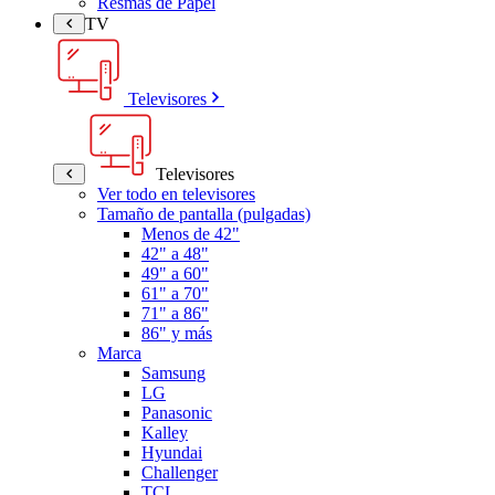
Resmas de Papel
TV
Televisores
Televisores
Ver todo en televisores
Tamaño de pantalla (pulgadas)
Menos de 42"
42" a 48"
49" a 60"
61" a 70"
71" a 86"
86" y más
Marca
Samsung
LG
Panasonic
Kalley
Hyundai
Challenger
TCL