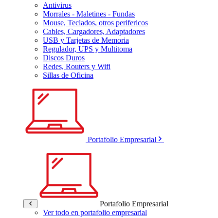
Antivirus
Morrales - Maletines - Fundas
Mouse, Teclados, otros perifericos
Cables, Cargadores, Adaptadores
USB y Tarjetas de Memoria
Regulador, UPS y Multitoma
Discos Duros
Redes, Routers y Wifi
Sillas de Oficina
Portafolio Empresarial
Portafolio Empresarial
Ver todo en portafolio empresarial