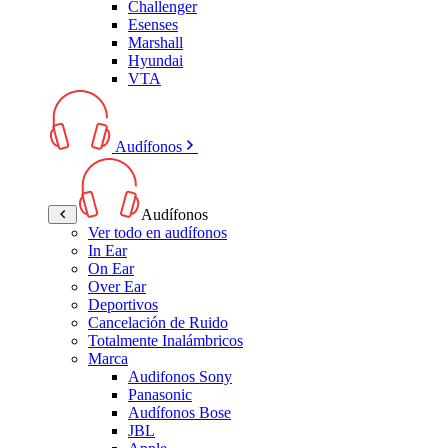
Challenger
Esenses
Marshall
Hyundai
VTA
Audífonos
Audífonos
Ver todo en audífonos
In Ear
On Ear
Over Ear
Deportivos
Cancelación de Ruido
Totalmente Inalámbricos
Marca
Audifonos Sony
Panasonic
Audífonos Bose
JBL