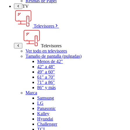
Resmas de Papel
TV
Televisores
Televisores
Ver todo en televisores
Tamaño de pantalla (pulgadas)
Menos de 42"
42" a 48"
49" a 60"
61" a 70"
71" a 86"
86" y más
Marca
Samsung
LG
Panasonic
Kalley
Hyundai
Challenger
TCL