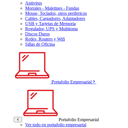
Antivirus
Morrales - Maletines - Fundas
Mouse, Teclados, otros perifericos
Cables, Cargadores, Adaptadores
USB y Tarjetas de Memoria
Regulador, UPS y Multitoma
Discos Duros
Redes, Routers y Wifi
Sillas de Oficina
Portafolio Empresarial
Portafolio Empresarial
Ver todo en portafolio empresarial