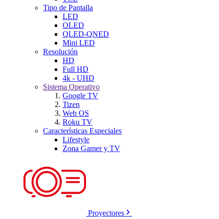
Tipo de Pantalla
LED
OLED
QLED-QNED
Mini LED
Resolución
HD
Full HD
4k - UHD
Sistema Operativo
Google TV
Tizen
Web OS
Roku TV
Características Especiales
Lifestyle
Zona Gamer y TV
Proyectores