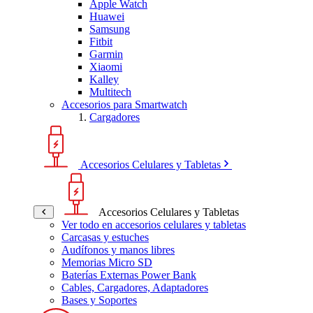
Apple Watch
Huawei
Samsung
Fitbit
Garmin
Xiaomi
Kalley
Multitech
Accesorios para Smartwatch
Cargadores
Accesorios Celulares y Tabletas
Accesorios Celulares y Tabletas
Ver todo en accesorios celulares y tabletas
Carcasas y estuches
Audífonos y manos libres
Memorias Micro SD
Baterías Externas Power Bank
Cables, Cargadores, Adaptadores
Bases y Soportes