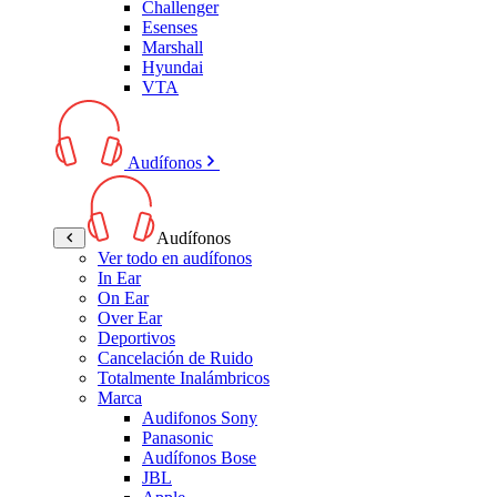
Challenger
Esenses
Marshall
Hyundai
VTA
Audífonos
Audífonos
Ver todo en audífonos
In Ear
On Ear
Over Ear
Deportivos
Cancelación de Ruido
Totalmente Inalámbricos
Marca
Audifonos Sony
Panasonic
Audífonos Bose
JBL