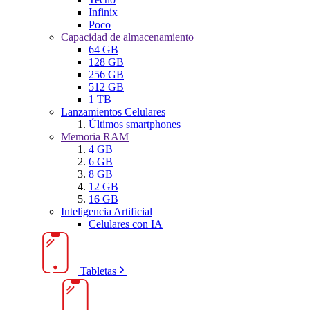
Infinix
Poco
Capacidad de almacenamiento
64 GB
128 GB
256 GB
512 GB
1 TB
Lanzamientos Celulares
Últimos smartphones
Memoria RAM
4 GB
6 GB
8 GB
12 GB
16 GB
Inteligencia Artificial
Celulares con IA
Tabletas