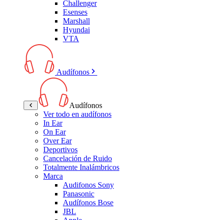
Challenger
Esenses
Marshall
Hyundai
VTA
Audífonos
Audífonos
Ver todo en audífonos
In Ear
On Ear
Over Ear
Deportivos
Cancelación de Ruido
Totalmente Inalámbricos
Marca
Audifonos Sony
Panasonic
Audífonos Bose
JBL