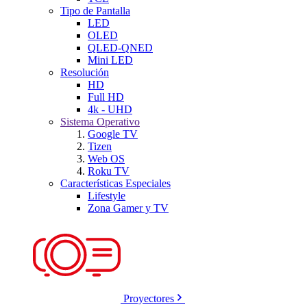
Tipo de Pantalla
LED
OLED
QLED-QNED
Mini LED
Resolución
HD
Full HD
4k - UHD
Sistema Operativo
Google TV
Tizen
Web OS
Roku TV
Características Especiales
Lifestyle
Zona Gamer y TV
Proyectores