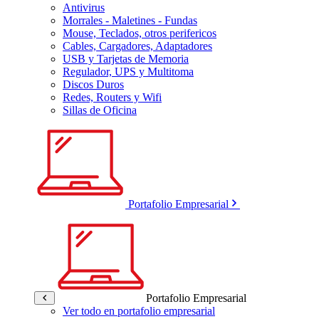
Antivirus
Morrales - Maletines - Fundas
Mouse, Teclados, otros perifericos
Cables, Cargadores, Adaptadores
USB y Tarjetas de Memoria
Regulador, UPS y Multitoma
Discos Duros
Redes, Routers y Wifi
Sillas de Oficina
Portafolio Empresarial
Portafolio Empresarial
Ver todo en portafolio empresarial