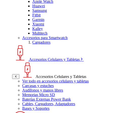
Apple Watch
Huawei
Samsung
Fitbit
Garmin
Xiaomi
Kalley
Multitech
Accesorios para Smartwatch
Cargadores
Accesorios Celulares y Tabletas
Accesorios Celulares y Tabletas
Ver todo en accesorios celulares y tabletas
Carcasas y estuches
Audífonos y manos libres
Memorias Micro SD
Baterías Externas Power Bank
Cables, Cargadores, Adaptadores
Bases y Soportes