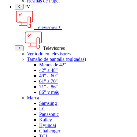
Resmas de Papel
TV
Televisores
Televisores
Ver todo en televisores
Tamaño de pantalla (pulgadas)
Menos de 42"
42" a 48"
49" a 60"
61" a 70"
71" a 86"
86" y más
Marca
Samsung
LG
Panasonic
Kalley
Hyundai
Challenger
TCL