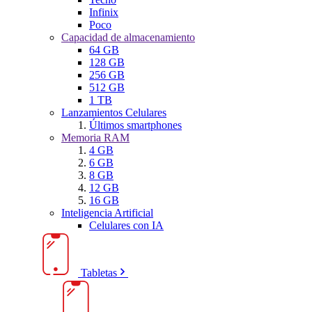
Infinix
Poco
Capacidad de almacenamiento
64 GB
128 GB
256 GB
512 GB
1 TB
Lanzamientos Celulares
Últimos smartphones
Memoria RAM
4 GB
6 GB
8 GB
12 GB
16 GB
Inteligencia Artificial
Celulares con IA
Tabletas