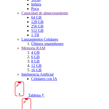
Infinix
Poco
Capacidad de almacenamiento
64 GB
128 GB
256 GB
512 GB
1 TB
Lanzamientos Celulares
Últimos smartphones
Memoria RAM
4 GB
6 GB
8 GB
12 GB
16 GB
Inteligencia Artificial
Celulares con IA
Tabletas