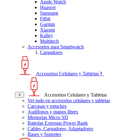
Apple Watch
Huawei
Samsung
Fitbit
Garmin
Xiaomi
Kalley
Multitech
Accesorios para Smartwatch
Cargadores
Accesorios Celulares y Tabletas
Accesorios Celulares y Tabletas
Ver todo en accesorios celulares y tabletas
Carcasas y estuches
Audífonos y manos libres
Memorias Micro SD
Baterías Externas Power Bank
Cables, Cargadores, Adaptadores
Bases y Soportes