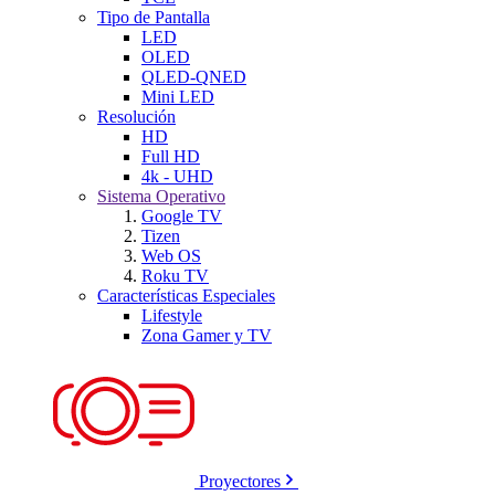
Tipo de Pantalla
LED
OLED
QLED-QNED
Mini LED
Resolución
HD
Full HD
4k - UHD
Sistema Operativo
Google TV
Tizen
Web OS
Roku TV
Características Especiales
Lifestyle
Zona Gamer y TV
Proyectores