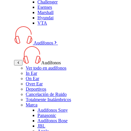
Challenger
Esenses
Marshall
Hyundai
VTA
Audífonos
Audífonos
Ver todo en audífonos
In Ear
On Ear
Over Ear
Deportivos
Cancelación de Ruido
Totalmente Inalámbricos
Marca
Audifonos Sony
Panasonic
Audífonos Bose
JBL