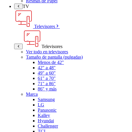
Resmas de Papel
TV
Televisores
Televisores
Ver todo en televisores
Tamaño de pantalla (pulgadas)
Menos de 42"
42" a 48"
49" a 60"
61" a 70"
71" a 86"
86" y más
Marca
Samsung
LG
Panasonic
Kalley
Hyundai
Challenger
TCL