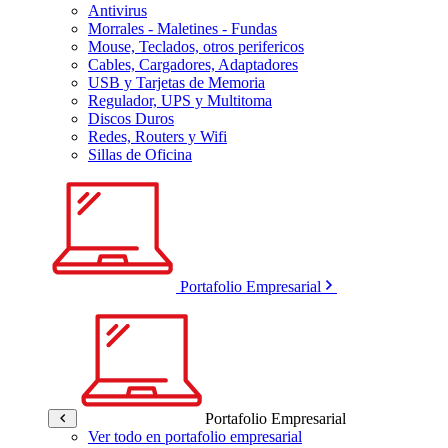
Antivirus
Morrales - Maletines - Fundas
Mouse, Teclados, otros perifericos
Cables, Cargadores, Adaptadores
USB y Tarjetas de Memoria
Regulador, UPS y Multitoma
Discos Duros
Redes, Routers y Wifi
Sillas de Oficina
Portafolio Empresarial
Portafolio Empresarial
Ver todo en portafolio empresarial