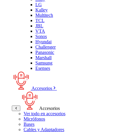
LG
Kalley
Multitech
TCL
JBL
VTA
Sonos
Hyundai
Challenger
Panasonic
Marshall
Samsung
Esenses
Accesorios
Accesorios
Ver todo en accesorios
Micrófonos
Bases
Cables y Adaptadores