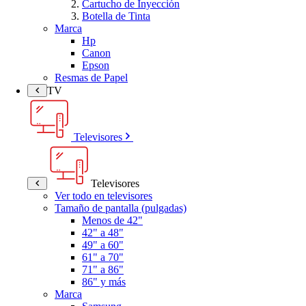
Cartucho de Inyección
Botella de Tinta
Marca
Hp
Canon
Epson
Resmas de Papel
TV
Televisores
Televisores
Ver todo en televisores
Tamaño de pantalla (pulgadas)
Menos de 42"
42" a 48"
49" a 60"
61" a 70"
71" a 86"
86" y más
Marca