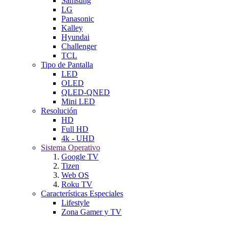
Samsung
LG
Panasonic
Kalley
Hyundai
Challenger
TCL
Tipo de Pantalla
LED
OLED
QLED-QNED
Mini LED
Resolución
HD
Full HD
4k - UHD
Sistema Operativo
Google TV
Tizen
Web OS
Roku TV
Características Especiales
Lifestyle
Zona Gamer y TV