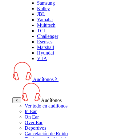
Samsung
Kalley
JBL
Yamaha
Multitech
TCL
Challenger
Esenses
Marshall
Hyundai
VTA
Audífonos
Audífonos
Ver todo en audífonos
In Ear
On Ear
Over Ear
Deportivos
Cancelación de Ruido