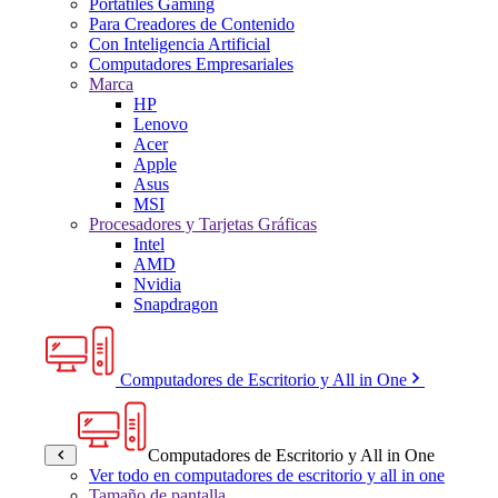
Portátiles Gaming
Para Creadores de Contenido
Con Inteligencia Artificial
Computadores Empresariales
Marca
HP
Lenovo
Acer
Apple
Asus
MSI
Procesadores y Tarjetas Gráficas
Intel
AMD
Nvidia
Snapdragon
Computadores de Escritorio y All in One
Computadores de Escritorio y All in One
Ver todo en computadores de escritorio y all in one
Tamaño de pantalla