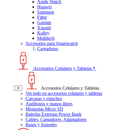
Apple Watch
Huawei
Samsung
Fitbit
Garmin
Xiaomi
Kalley
Multitech
Accesorios para Smartwatch
Cargadores
Accesorios Celulares y Tabletas
Accesorios Celulares y Tabletas
Ver todo en accesorios celulares y tabletas
Carcasas y estuches
Audífonos y manos libres
Memorias Micro SD
Baterías Externas Power Bank
Cables, Cargadores, Adaptadores
Bases y Soportes