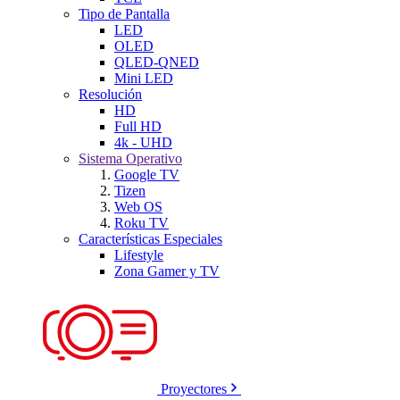
Tipo de Pantalla
LED
OLED
QLED-QNED
Mini LED
Resolución
HD
Full HD
4k - UHD
Sistema Operativo
Google TV
Tizen
Web OS
Roku TV
Características Especiales
Lifestyle
Zona Gamer y TV
Proyectores