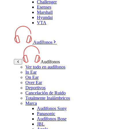
Challenger
Esenses
Marshall
Hyundai
VTA
Audífonos
Audífonos
Ver todo en audífonos
In Ear
On Ear
Over Ear
Deportivos
Cancelación de Ruido
Totalmente Inalámbricos
Marca
Audifonos Sony
Panasonic
Audífonos Bose
JBL