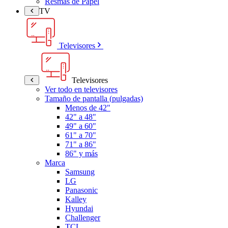
Resmas de Papel
TV
Televisores
Televisores
Ver todo en televisores
Tamaño de pantalla (pulgadas)
Menos de 42"
42" a 48"
49" a 60"
61" a 70"
71" a 86"
86" y más
Marca
Samsung
LG
Panasonic
Kalley
Hyundai
Challenger
TCL