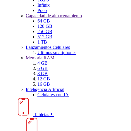
Infinix
Poco
Capacidad de almacenamiento
64 GB
128 GB
256 GB
512 GB
1 TB
Lanzamientos Celulares
Últimos smartphones
Memoria RAM
4 GB
6 GB
8 GB
12 GB
16 GB
Inteligencia Artificial
Celulares con IA
Tabletas