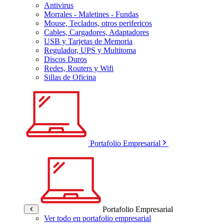
Antivirus
Morrales - Maletines - Fundas
Mouse, Teclados, otros perifericos
Cables, Cargadores, Adaptadores
USB y Tarjetas de Memoria
Regulador, UPS y Multitoma
Discos Duros
Redes, Routers y Wifi
Sillas de Oficina
Portafolio Empresarial
Portafolio Empresarial
Ver todo en portafolio empresarial