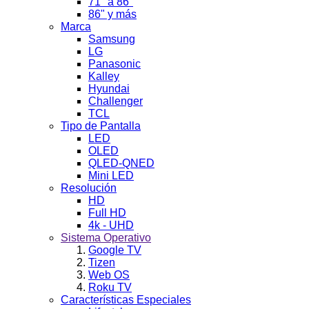
71" a 86"
86" y más
Marca
Samsung
LG
Panasonic
Kalley
Hyundai
Challenger
TCL
Tipo de Pantalla
LED
OLED
QLED-QNED
Mini LED
Resolución
HD
Full HD
4k - UHD
Sistema Operativo
Google TV
Tizen
Web OS
Roku TV
Características Especiales