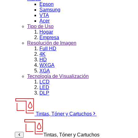
Epson
Samsung
VTA
Acer
Tipo de Uso
Hogar
Empresa
Resolución de Imagen
Full HD
4K
HD
WXGA
XGA
Tecnología de Visualización
LCD
LED
DLP
Tintas, Tóner y Cartuchos
Tintas, Tóner y Cartuchos