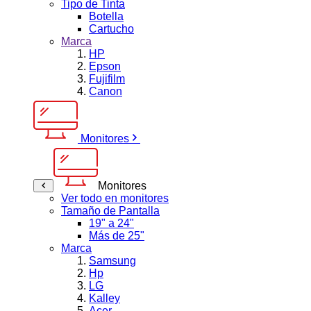
Tipo de Tinta
Botella
Cartucho
Marca
HP
Epson
Fujifilm
Canon
Monitores
Monitores
Ver todo en monitores
Tamaño de Pantalla
19" a 24"
Más de 25"
Marca
Samsung
Hp
LG
Kalley
Acer