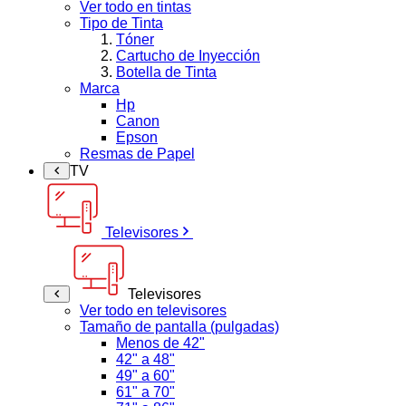
Ver todo en tintas
Tipo de Tinta
Tóner
Cartucho de Inyección
Botella de Tinta
Marca
Hp
Canon
Epson
Resmas de Papel
TV
Televisores
Televisores
Ver todo en televisores
Tamaño de pantalla (pulgadas)
Menos de 42"
42" a 48"
49" a 60"
61" a 70"