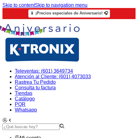
Skip to content
Skip to navigation menu
📱 ¡Precios especiales de Aniversario! 🎧
Televentas: (601) 3649734
Atención al Cliente: (601) 4073033
Rastrea Tu Pedido
Consulta tu factura
Tiendas
Catálogo
PQR
Whatsapp
Mi cuenta