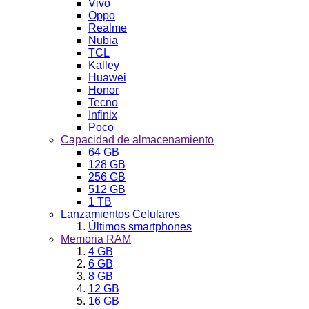
Vivo
Oppo
Realme
Nubia
TCL
Kalley
Huawei
Honor
Tecno
Infinix
Poco
Capacidad de almacenamiento
64 GB
128 GB
256 GB
512 GB
1 TB
Lanzamientos Celulares
Últimos smartphones
Memoria RAM
4 GB
6 GB
8 GB
12 GB
16 GB