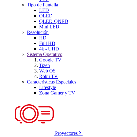
Tipo de Pantalla
LED
OLED
QLED-QNED
Mini LED
Resolución
HD
Full HD
4k - UHD
Sistema Operativo
Google TV
Tizen
Web OS
Roku TV
Características Especiales
Lifestyle
Zona Gamer y TV
Proyectores