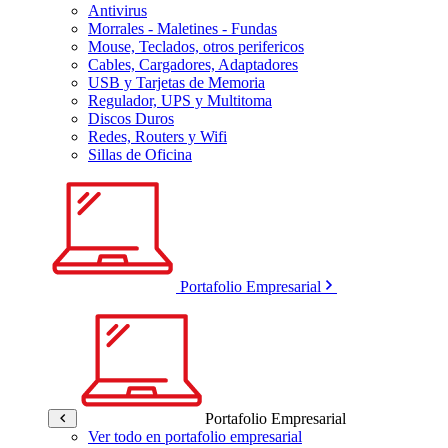
Antivirus
Morrales - Maletines - Fundas
Mouse, Teclados, otros perifericos
Cables, Cargadores, Adaptadores
USB y Tarjetas de Memoria
Regulador, UPS y Multitoma
Discos Duros
Redes, Routers y Wifi
Sillas de Oficina
Portafolio Empresarial
Portafolio Empresarial
Ver todo en portafolio empresarial