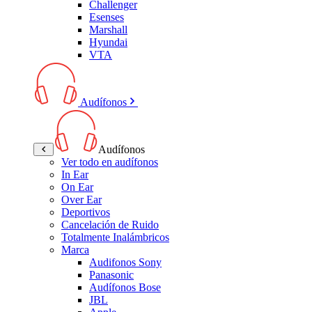
Challenger
Esenses
Marshall
Hyundai
VTA
Audífonos
Audífonos
Ver todo en audífonos
In Ear
On Ear
Over Ear
Deportivos
Cancelación de Ruido
Totalmente Inalámbricos
Marca
Audifonos Sony
Panasonic
Audífonos Bose
JBL