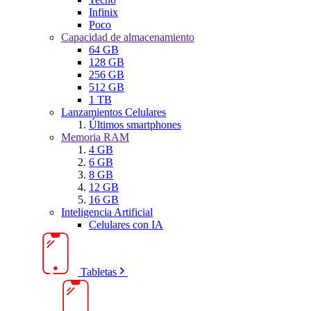
Infinix
Poco
Capacidad de almacenamiento
64 GB
128 GB
256 GB
512 GB
1 TB
Lanzamientos Celulares
Últimos smartphones
Memoria RAM
4 GB
6 GB
8 GB
12 GB
16 GB
Inteligencia Artificial
Celulares con IA
Tabletas