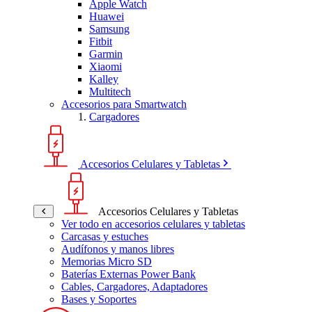
Apple Watch
Huawei
Samsung
Fitbit
Garmin
Xiaomi
Kalley
Multitech
Accesorios para Smartwatch
Cargadores
Accesorios Celulares y Tabletas
Accesorios Celulares y Tabletas
Ver todo en accesorios celulares y tabletas
Carcasas y estuches
Audífonos y manos libres
Memorias Micro SD
Baterías Externas Power Bank
Cables, Cargadores, Adaptadores
Bases y Soportes