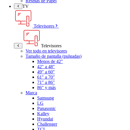
Resmas de Papel
TV
Televisores
Televisores
Ver todo en televisores
Tamaño de pantalla (pulgadas)
Menos de 42"
42" a 48"
49" a 60"
61" a 70"
71" a 86"
86" y más
Marca
Samsung
LG
Panasonic
Kalley
Hyundai
Challenger
TCL