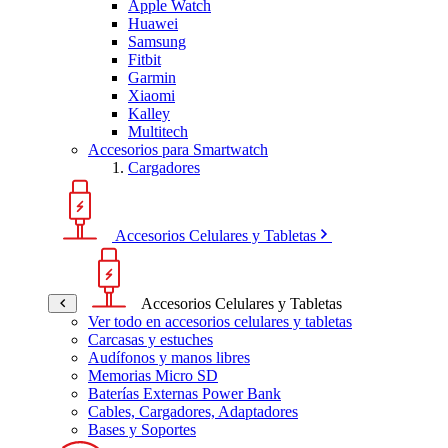
Apple Watch
Huawei
Samsung
Fitbit
Garmin
Xiaomi
Kalley
Multitech
Accesorios para Smartwatch
Cargadores
Accesorios Celulares y Tabletas
Accesorios Celulares y Tabletas
Ver todo en accesorios celulares y tabletas
Carcasas y estuches
Audífonos y manos libres
Memorias Micro SD
Baterías Externas Power Bank
Cables, Cargadores, Adaptadores
Bases y Soportes