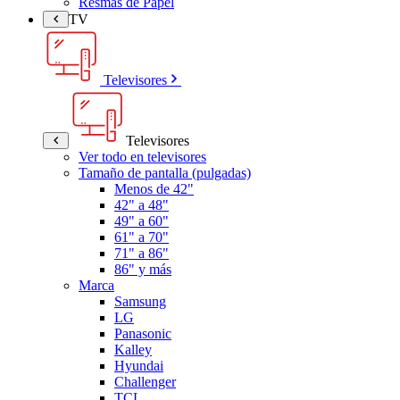
Resmas de Papel
TV
Televisores
Televisores
Ver todo en televisores
Tamaño de pantalla (pulgadas)
Menos de 42"
42" a 48"
49" a 60"
61" a 70"
71" a 86"
86" y más
Marca
Samsung
LG
Panasonic
Kalley
Hyundai
Challenger
TCL