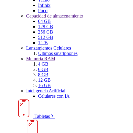
Infinix
Poco
Capacidad de almacenamiento
64 GB
128 GB
256 GB
512 GB
1 TB
Lanzamientos Celulares
Últimos smartphones
Memoria RAM
4 GB
6 GB
8 GB
12 GB
16 GB
Inteligencia Artificial
Celulares con IA
Tabletas