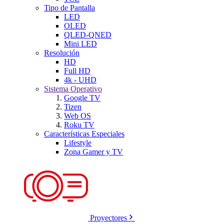
Tipo de Pantalla
LED
OLED
QLED-QNED
Mini LED
Resolución
HD
Full HD
4k - UHD
Sistema Operativo
Google TV
Tizen
Web OS
Roku TV
Características Especiales
Lifestyle
Zona Gamer y TV
Proyectores