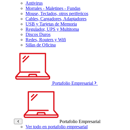
Antivirus
Morrales - Maletines - Fundas
Mouse, Teclados, otros perifericos
Cables, Cargadores, Adaptadores
USB y Tarjetas de Memoria
Regulador, UPS y Multitoma
Discos Duros
Redes, Routers y Wifi
Sillas de Oficina
Portafolio Empresarial
Portafolio Empresarial
Ver todo en portafolio empresarial