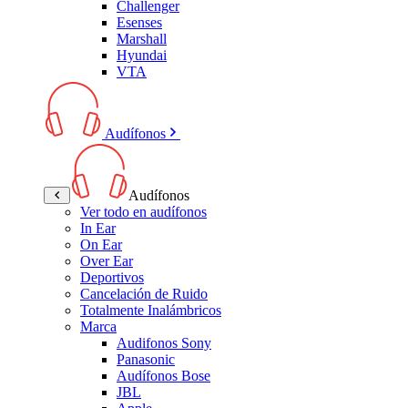
Challenger
Esenses
Marshall
Hyundai
VTA
Audífonos
Audífonos
Ver todo en audífonos
In Ear
On Ear
Over Ear
Deportivos
Cancelación de Ruido
Totalmente Inalámbricos
Marca
Audifonos Sony
Panasonic
Audífonos Bose
JBL