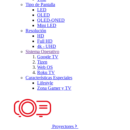
Tipo de Pantalla
LED
OLED
QLED-QNED
Mini LED
Resolución
HD
Full HD
4k - UHD
Sistema Operativo
Google TV
Tizen
Web OS
Roku TV
Características Especiales
Lifestyle
Zona Gamer y TV
Proyectores