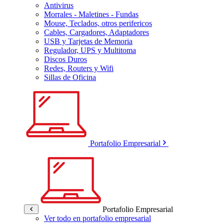
Antivirus
Morrales - Maletines - Fundas
Mouse, Teclados, otros perifericos
Cables, Cargadores, Adaptadores
USB y Tarjetas de Memoria
Regulador, UPS y Multitoma
Discos Duros
Redes, Routers y Wifi
Sillas de Oficina
Portafolio Empresarial
Portafolio Empresarial
Ver todo en portafolio empresarial