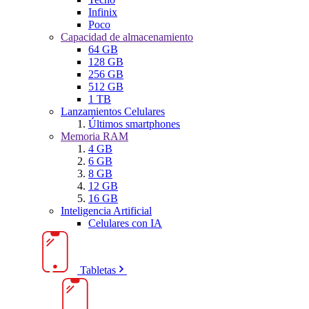
Infinix
Poco
Capacidad de almacenamiento
64 GB
128 GB
256 GB
512 GB
1 TB
Lanzamientos Celulares
Últimos smartphones
Memoria RAM
4 GB
6 GB
8 GB
12 GB
16 GB
Inteligencia Artificial
Celulares con IA
Tabletas