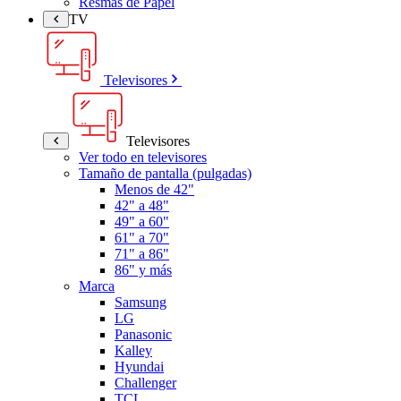
Resmas de Papel
TV
Televisores
Televisores
Ver todo en televisores
Tamaño de pantalla (pulgadas)
Menos de 42"
42" a 48"
49" a 60"
61" a 70"
71" a 86"
86" y más
Marca
Samsung
LG
Panasonic
Kalley
Hyundai
Challenger
TCL