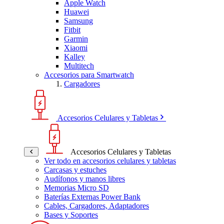
Apple Watch
Huawei
Samsung
Fitbit
Garmin
Xiaomi
Kalley
Multitech
Accesorios para Smartwatch
Cargadores
Accesorios Celulares y Tabletas
Accesorios Celulares y Tabletas
Ver todo en accesorios celulares y tabletas
Carcasas y estuches
Audífonos y manos libres
Memorias Micro SD
Baterías Externas Power Bank
Cables, Cargadores, Adaptadores
Bases y Soportes