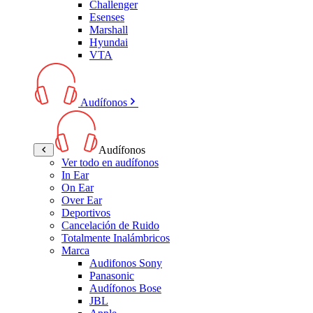
Challenger
Esenses
Marshall
Hyundai
VTA
Audífonos
Audífonos
Ver todo en audífonos
In Ear
On Ear
Over Ear
Deportivos
Cancelación de Ruido
Totalmente Inalámbricos
Marca
Audifonos Sony
Panasonic
Audífonos Bose
JBL