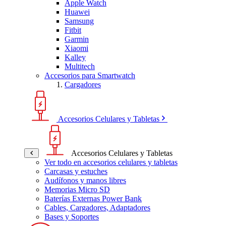
Apple Watch
Huawei
Samsung
Fitbit
Garmin
Xiaomi
Kalley
Multitech
Accesorios para Smartwatch
Cargadores
Accesorios Celulares y Tabletas
Accesorios Celulares y Tabletas
Ver todo en accesorios celulares y tabletas
Carcasas y estuches
Audífonos y manos libres
Memorias Micro SD
Baterías Externas Power Bank
Cables, Cargadores, Adaptadores
Bases y Soportes