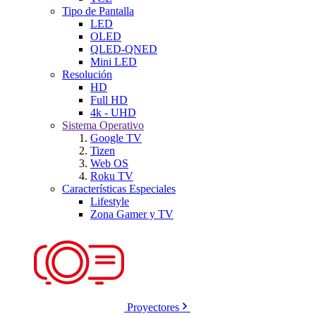
Tipo de Pantalla
LED
OLED
QLED-QNED
Mini LED
Resolución
HD
Full HD
4k - UHD
Sistema Operativo
Google TV
Tizen
Web OS
Roku TV
Características Especiales
Lifestyle
Zona Gamer y TV
Proyectores