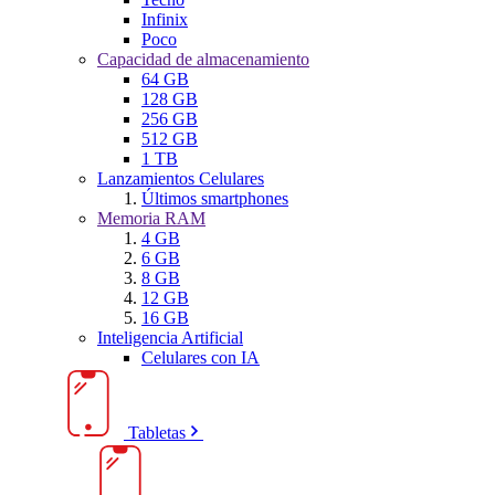
Infinix
Poco
Capacidad de almacenamiento
64 GB
128 GB
256 GB
512 GB
1 TB
Lanzamientos Celulares
Últimos smartphones
Memoria RAM
4 GB
6 GB
8 GB
12 GB
16 GB
Inteligencia Artificial
Celulares con IA
Tabletas