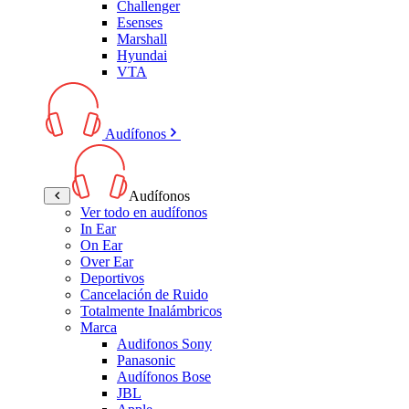
Challenger
Esenses
Marshall
Hyundai
VTA
Audífonos
Audífonos
Ver todo en audífonos
In Ear
On Ear
Over Ear
Deportivos
Cancelación de Ruido
Totalmente Inalámbricos
Marca
Audifonos Sony
Panasonic
Audífonos Bose
JBL