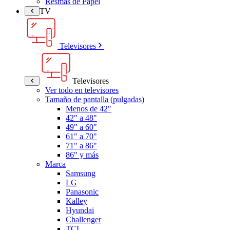
Resmas de Papel
TV
Televisores
Televisores
Ver todo en televisores
Tamaño de pantalla (pulgadas)
Menos de 42"
42" a 48"
49" a 60"
61" a 70"
71" a 86"
86" y más
Marca
Samsung
LG
Panasonic
Kalley
Hyundai
Challenger
TCL