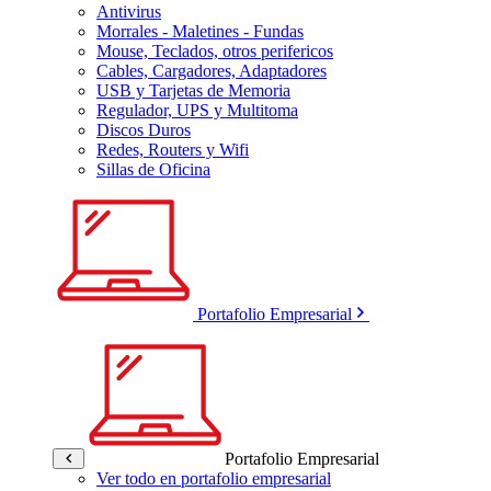
Antivirus
Morrales - Maletines - Fundas
Mouse, Teclados, otros perifericos
Cables, Cargadores, Adaptadores
USB y Tarjetas de Memoria
Regulador, UPS y Multitoma
Discos Duros
Redes, Routers y Wifi
Sillas de Oficina
Portafolio Empresarial
Portafolio Empresarial
Ver todo en portafolio empresarial