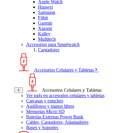
Apple Watch
Huawei
Samsung
Fitbit
Garmin
Xiaomi
Kalley
Multitech
Accesorios para Smartwatch
Cargadores
Accesorios Celulares y Tabletas
Accesorios Celulares y Tabletas
Ver todo en accesorios celulares y tabletas
Carcasas y estuches
Audífonos y manos libres
Memorias Micro SD
Baterías Externas Power Bank
Cables, Cargadores, Adaptadores
Bases y Soportes