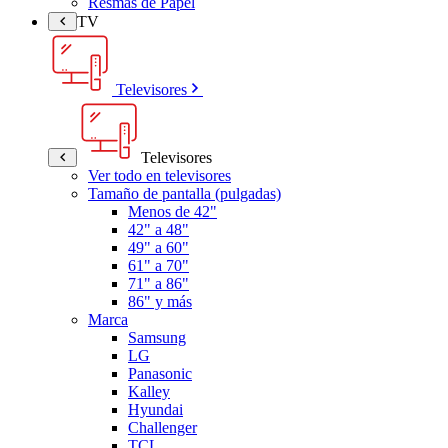
Resmas de Papel
TV
Televisores
Televisores
Ver todo en televisores
Tamaño de pantalla (pulgadas)
Menos de 42"
42" a 48"
49" a 60"
61" a 70"
71" a 86"
86" y más
Marca
Samsung
LG
Panasonic
Kalley
Hyundai
Challenger
TCL