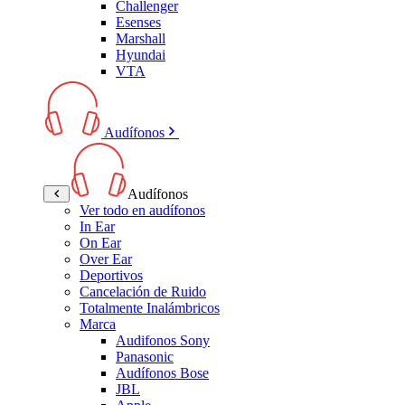
Challenger
Esenses
Marshall
Hyundai
VTA
Audífonos
Audífonos
Ver todo en audífonos
In Ear
On Ear
Over Ear
Deportivos
Cancelación de Ruido
Totalmente Inalámbricos
Marca
Audifonos Sony
Panasonic
Audífonos Bose
JBL