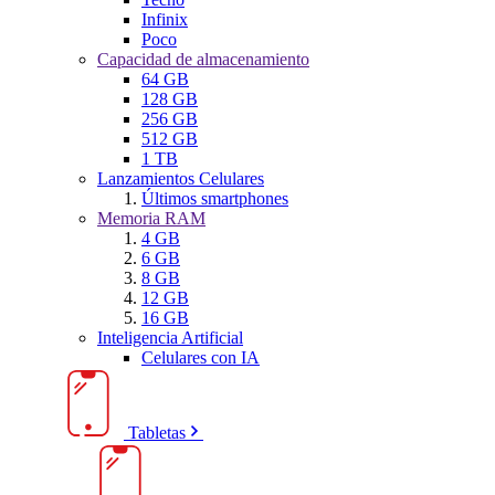
Infinix
Poco
Capacidad de almacenamiento
64 GB
128 GB
256 GB
512 GB
1 TB
Lanzamientos Celulares
Últimos smartphones
Memoria RAM
4 GB
6 GB
8 GB
12 GB
16 GB
Inteligencia Artificial
Celulares con IA
Tabletas