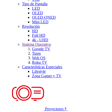
Tipo de Pantalla
LED
OLED
QLED-QNED
Mini LED
Resolución
HD
Full HD
4k - UHD
Sistema Operativo
Google TV
Tizen
Web OS
Roku TV
Características Especiales
Lifestyle
Zona Gamer y TV
Proyectores