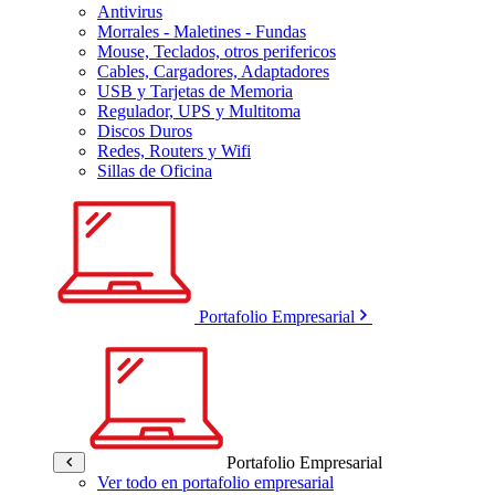
Antivirus
Morrales - Maletines - Fundas
Mouse, Teclados, otros perifericos
Cables, Cargadores, Adaptadores
USB y Tarjetas de Memoria
Regulador, UPS y Multitoma
Discos Duros
Redes, Routers y Wifi
Sillas de Oficina
Portafolio Empresarial
Portafolio Empresarial
Ver todo en portafolio empresarial