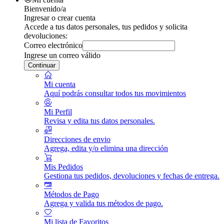
Bienvenido/a
Ingresar o crear cuenta
Accede a tus datos personales, tus pedidos y solicita
devoluciones:
Correo electrónico
Ingrese un correo válido
Continuar
Mi cuenta
Aquí podrás consultar todos tus movimientos
Mi Perfil
Revisa y edita tus datos personales.
Direcciones de envio
Agrega, edita y/o elimina una dirección
Mis Pedidos
Gestiona tus pedidos, devoluciones y fechas de entrega.
Métodos de Pago
Agrega y valida tus métodos de pago.
Mi lista de Favoritos