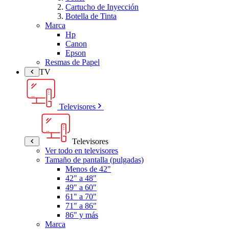
Cartucho de Inyección
Botella de Tinta
Marca
Hp
Canon
Epson
Resmas de Papel
TV
Televisores
Televisores
Ver todo en televisores
Tamaño de pantalla (pulgadas)
Menos de 42"
42" a 48"
49" a 60"
61" a 70"
71" a 86"
86" y más
Marca