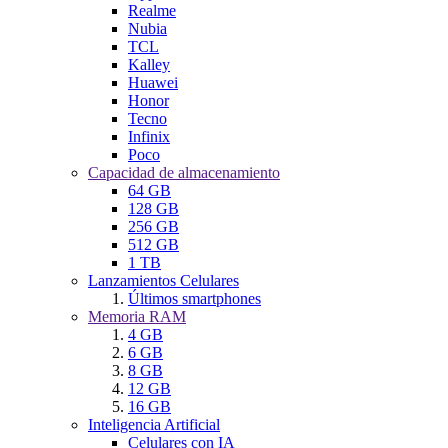
Realme
Nubia
TCL
Kalley
Huawei
Honor
Tecno
Infinix
Poco
Capacidad de almacenamiento
64 GB
128 GB
256 GB
512 GB
1 TB
Lanzamientos Celulares
Últimos smartphones
Memoria RAM
4 GB
6 GB
8 GB
12 GB
16 GB
Inteligencia Artificial
Celulares con IA