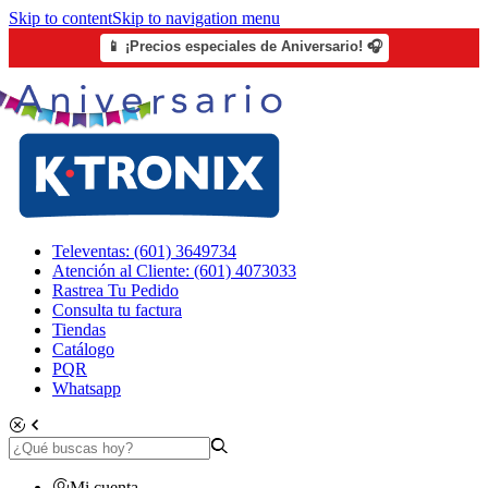
Skip to content
Skip to navigation menu
📱 ¡Precios especiales de Aniversario! 🎧
Televentas: (601) 3649734
Atención al Cliente: (601) 4073033
Rastrea Tu Pedido
Consulta tu factura
Tiendas
Catálogo
PQR
Whatsapp
Mi cuenta