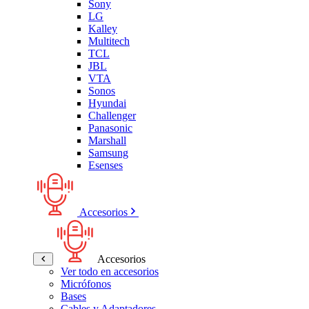
Sony
LG
Kalley
Multitech
TCL
JBL
VTA
Sonos
Hyundai
Challenger
Panasonic
Marshall
Samsung
Esenses
Accesorios
Accesorios
Ver todo en accesorios
Micrófonos
Bases
Cables y Adaptadores