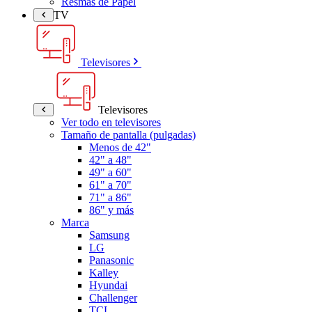
Resmas de Papel
TV
Televisores
Televisores
Ver todo en televisores
Tamaño de pantalla (pulgadas)
Menos de 42"
42" a 48"
49" a 60"
61" a 70"
71" a 86"
86" y más
Marca
Samsung
LG
Panasonic
Kalley
Hyundai
Challenger
TCL