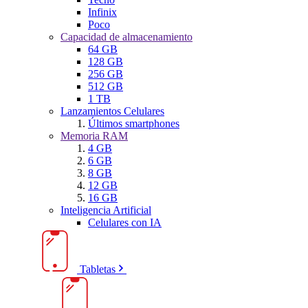
Infinix
Poco
Capacidad de almacenamiento
64 GB
128 GB
256 GB
512 GB
1 TB
Lanzamientos Celulares
Últimos smartphones
Memoria RAM
4 GB
6 GB
8 GB
12 GB
16 GB
Inteligencia Artificial
Celulares con IA
Tabletas