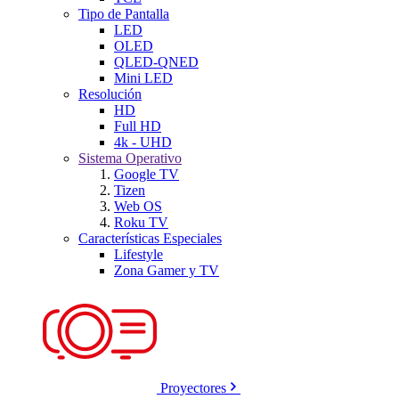
Tipo de Pantalla
LED
OLED
QLED-QNED
Mini LED
Resolución
HD
Full HD
4k - UHD
Sistema Operativo
Google TV
Tizen
Web OS
Roku TV
Características Especiales
Lifestyle
Zona Gamer y TV
Proyectores