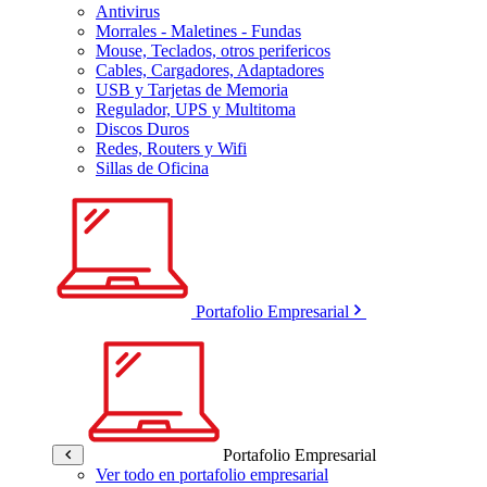
Antivirus
Morrales - Maletines - Fundas
Mouse, Teclados, otros perifericos
Cables, Cargadores, Adaptadores
USB y Tarjetas de Memoria
Regulador, UPS y Multitoma
Discos Duros
Redes, Routers y Wifi
Sillas de Oficina
Portafolio Empresarial
Portafolio Empresarial
Ver todo en portafolio empresarial