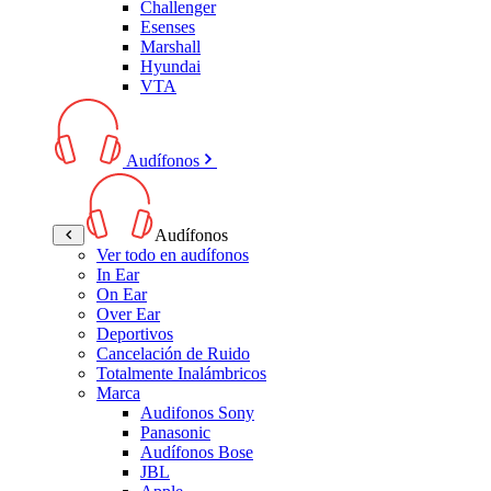
Challenger
Esenses
Marshall
Hyundai
VTA
Audífonos
Audífonos
Ver todo en audífonos
In Ear
On Ear
Over Ear
Deportivos
Cancelación de Ruido
Totalmente Inalámbricos
Marca
Audifonos Sony
Panasonic
Audífonos Bose
JBL