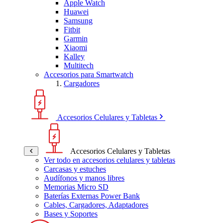
Apple Watch
Huawei
Samsung
Fitbit
Garmin
Xiaomi
Kalley
Multitech
Accesorios para Smartwatch
Cargadores
Accesorios Celulares y Tabletas
Accesorios Celulares y Tabletas
Ver todo en accesorios celulares y tabletas
Carcasas y estuches
Audífonos y manos libres
Memorias Micro SD
Baterías Externas Power Bank
Cables, Cargadores, Adaptadores
Bases y Soportes