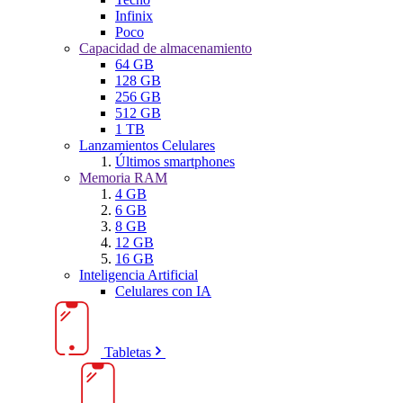
Infinix
Poco
Capacidad de almacenamiento
64 GB
128 GB
256 GB
512 GB
1 TB
Lanzamientos Celulares
Últimos smartphones
Memoria RAM
4 GB
6 GB
8 GB
12 GB
16 GB
Inteligencia Artificial
Celulares con IA
Tabletas