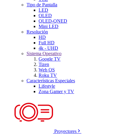
Tipo de Pantalla
LED
OLED
QLED-QNED
Mini LED
Resolución
HD
Full HD
4k - UHD
Sistema Operativo
Google TV
Tizen
Web OS
Roku TV
Características Especiales
Lifestyle
Zona Gamer y TV
Proyectores