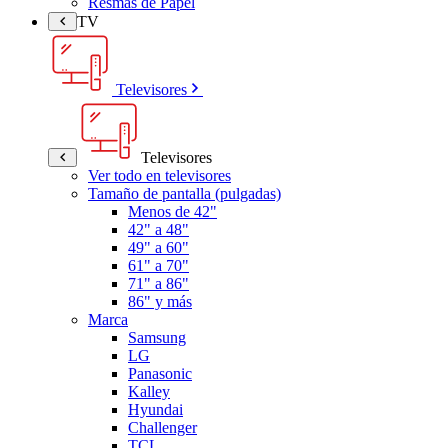
Resmas de Papel
TV
Televisores
Televisores
Ver todo en televisores
Tamaño de pantalla (pulgadas)
Menos de 42"
42" a 48"
49" a 60"
61" a 70"
71" a 86"
86" y más
Marca
Samsung
LG
Panasonic
Kalley
Hyundai
Challenger
TCL