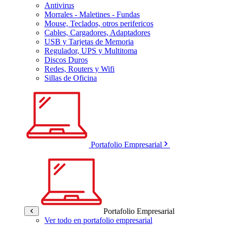
Antivirus
Morrales - Maletines - Fundas
Mouse, Teclados, otros perifericos
Cables, Cargadores, Adaptadores
USB y Tarjetas de Memoria
Regulador, UPS y Multitoma
Discos Duros
Redes, Routers y Wifi
Sillas de Oficina
Portafolio Empresarial
Portafolio Empresarial
Ver todo en portafolio empresarial