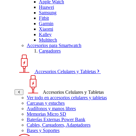
Apple Watch
Huawei
Samsung
Fitbit
Garmin
Xiaomi
Kalley
Multitech
Accesorios para Smartwatch
Cargadores
Accesorios Celulares y Tabletas
Accesorios Celulares y Tabletas
Ver todo en accesorios celulares y tabletas
Carcasas y estuches
Audífonos y manos libres
Memorias Micro SD
Baterías Externas Power Bank
Cables, Cargadores, Adaptadores
Bases y Soportes