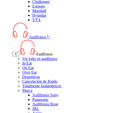
Challenger
Esenses
Marshall
Hyundai
VTA
Audífonos
Audífonos
Ver todo en audífonos
In Ear
On Ear
Over Ear
Deportivos
Cancelación de Ruido
Totalmente Inalámbricos
Marca
Audifonos Sony
Panasonic
Audífonos Bose
JBL