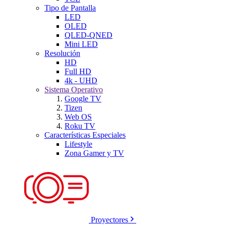
Tipo de Pantalla
LED
OLED
QLED-QNED
Mini LED
Resolución
HD
Full HD
4k - UHD
Sistema Operativo
Google TV
Tizen
Web OS
Roku TV
Características Especiales
Lifestyle
Zona Gamer y TV
Proyectores