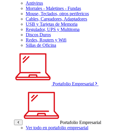
Antivirus
Morrales - Maletines - Fundas
Mouse, Teclados, otros perifericos
Cables, Cargadores, Adaptadores
USB y Tarjetas de Memoria
Regulador, UPS y Multitoma
Discos Duros
Redes, Routers y Wifi
Sillas de Oficina
Portafolio Empresarial
Portafolio Empresarial
Ver todo en portafolio empresarial