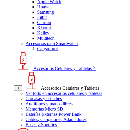
Apple Watch
Huawei
Samsung
Fitbit
Garmin
Xiaomi
Kalley
Multitech
Accesorios para Smartwatch
Cargadores
Accesorios Celulares y Tabletas
Accesorios Celulares y Tabletas
Ver todo en accesorios celulares y tabletas
Carcasas y estuches
Audífonos y manos libres
Memorias Micro SD
Baterías Externas Power Bank
Cables, Cargadores, Adaptadores
Bases y Soportes