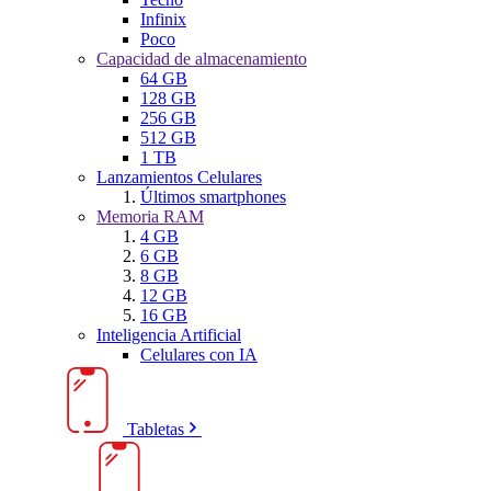
Infinix
Poco
Capacidad de almacenamiento
64 GB
128 GB
256 GB
512 GB
1 TB
Lanzamientos Celulares
Últimos smartphones
Memoria RAM
4 GB
6 GB
8 GB
12 GB
16 GB
Inteligencia Artificial
Celulares con IA
Tabletas