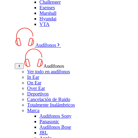
Challenger
Esenses
Marshall
Hyundai
VTA
Audífonos
Audífonos
Ver todo en audífonos
In Ear
On Ear
Over Ear
Deportivos
Cancelación de Ruido
Totalmente Inalámbricos
Marca
Audifonos Sony
Panasonic
Audífonos Bose
JBL