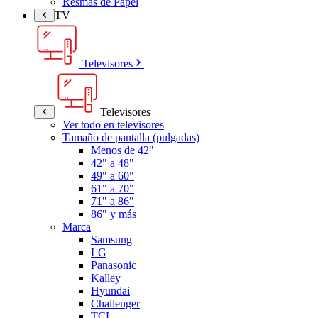
Resmas de Papel
TV
Televisores
Televisores
Ver todo en televisores
Tamaño de pantalla (pulgadas)
Menos de 42"
42" a 48"
49" a 60"
61" a 70"
71" a 86"
86" y más
Marca
Samsung
LG
Panasonic
Kalley
Hyundai
Challenger
TCL