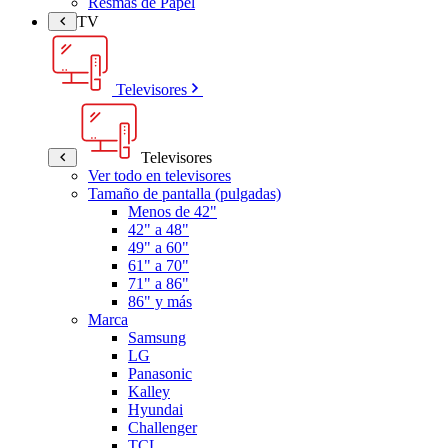
Resmas de Papel
TV
Televisores
Televisores
Ver todo en televisores
Tamaño de pantalla (pulgadas)
Menos de 42"
42" a 48"
49" a 60"
61" a 70"
71" a 86"
86" y más
Marca
Samsung
LG
Panasonic
Kalley
Hyundai
Challenger
TCL