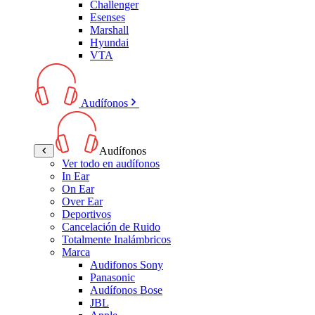
Challenger
Esenses
Marshall
Hyundai
VTA
Audífonos
Audífonos
Ver todo en audífonos
In Ear
On Ear
Over Ear
Deportivos
Cancelación de Ruido
Totalmente Inalámbricos
Marca
Audifonos Sony
Panasonic
Audífonos Bose
JBL