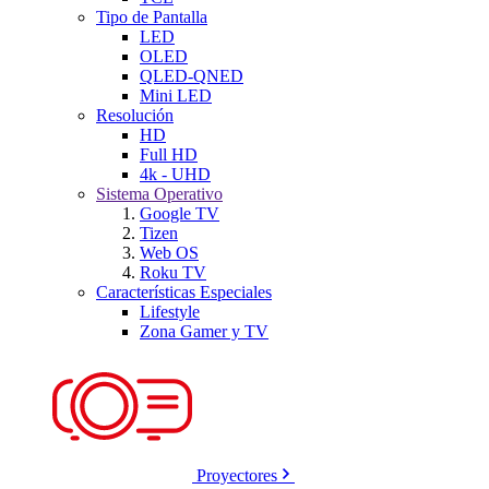
Tipo de Pantalla
LED
OLED
QLED-QNED
Mini LED
Resolución
HD
Full HD
4k - UHD
Sistema Operativo
Google TV
Tizen
Web OS
Roku TV
Características Especiales
Lifestyle
Zona Gamer y TV
Proyectores