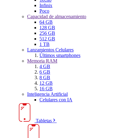
Infinix
Poco
Capacidad de almacenamiento
64 GB
128 GB
256 GB
512 GB
1 TB
Lanzamientos Celulares
Últimos smartphones
Memoria RAM
4 GB
6 GB
8 GB
12 GB
16 GB
Inteligencia Artificial
Celulares con IA
Tabletas