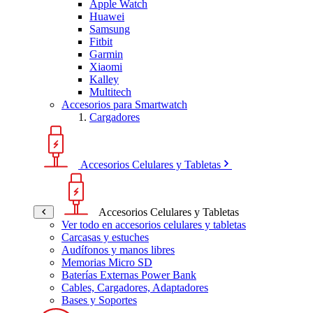
Apple Watch
Huawei
Samsung
Fitbit
Garmin
Xiaomi
Kalley
Multitech
Accesorios para Smartwatch
Cargadores
Accesorios Celulares y Tabletas
Accesorios Celulares y Tabletas
Ver todo en accesorios celulares y tabletas
Carcasas y estuches
Audífonos y manos libres
Memorias Micro SD
Baterías Externas Power Bank
Cables, Cargadores, Adaptadores
Bases y Soportes