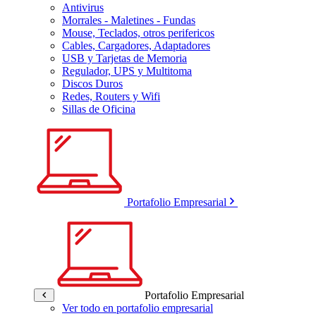
Antivirus
Morrales - Maletines - Fundas
Mouse, Teclados, otros perifericos
Cables, Cargadores, Adaptadores
USB y Tarjetas de Memoria
Regulador, UPS y Multitoma
Discos Duros
Redes, Routers y Wifi
Sillas de Oficina
Portafolio Empresarial
Portafolio Empresarial
Ver todo en portafolio empresarial