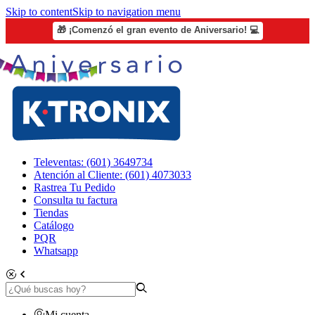
Skip to content
Skip to navigation menu
🎁 ¡Comenzó el gran evento de Aniversario! 💻
Televentas: (601) 3649734
Atención al Cliente: (601) 4073033
Rastrea Tu Pedido
Consulta tu factura
Tiendas
Catálogo
PQR
Whatsapp
Mi cuenta