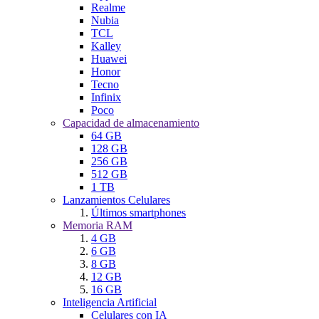
Realme
Nubia
TCL
Kalley
Huawei
Honor
Tecno
Infinix
Poco
Capacidad de almacenamiento
64 GB
128 GB
256 GB
512 GB
1 TB
Lanzamientos Celulares
Últimos smartphones
Memoria RAM
4 GB
6 GB
8 GB
12 GB
16 GB
Inteligencia Artificial
Celulares con IA