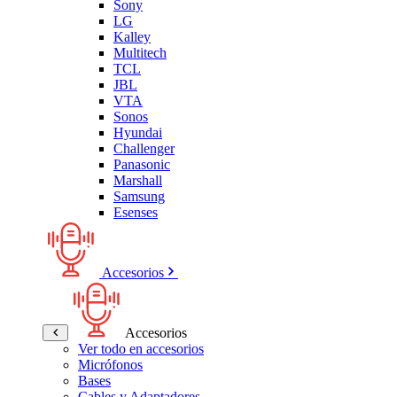
Sony
LG
Kalley
Multitech
TCL
JBL
VTA
Sonos
Hyundai
Challenger
Panasonic
Marshall
Samsung
Esenses
Accesorios
Accesorios
Ver todo en accesorios
Micrófonos
Bases
Cables y Adaptadores