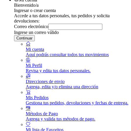
Bienvenido/a
Ingresar o crear cuenta
Accede a tus datos personales, tus pedidos y solicita
devoluciones:
Correo electrónico
Ingrese un correo válido
Continuar
Mi cuenta
Aquí podrás consultar todos tus movimientos
Mi Perfil
Revisa y edita tus datos personales.
Direcciones de envio
Agrega, edita y/o elimina una dirección
Mis Pedidos
Gestiona tus pedidos, devoluciones y fechas de entrega.
Métodos de Pago
Agrega y valida tus métodos de pago.
Mi lista de Favoritos