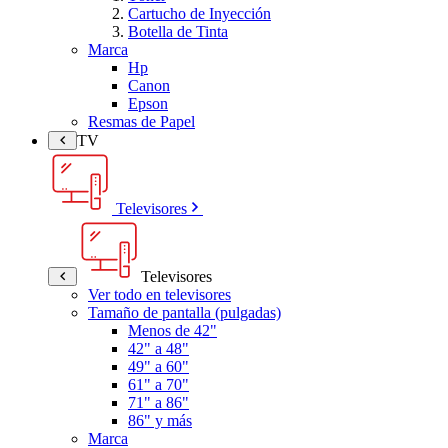
Cartucho de Inyección
Botella de Tinta
Marca
Hp
Canon
Epson
Resmas de Papel
TV
Televisores
Televisores
Ver todo en televisores
Tamaño de pantalla (pulgadas)
Menos de 42"
42" a 48"
49" a 60"
61" a 70"
71" a 86"
86" y más
Marca