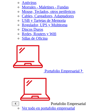
Antivirus
Morrales - Maletines - Fundas
Mouse, Teclados, otros perifericos
Cables, Cargadores, Adaptadores
USB y Tarjetas de Memoria
Regulador, UPS y Multitoma
Discos Duros
Redes, Routers y Wifi
Sillas de Oficina
Portafolio Empresarial
Portafolio Empresarial
Ver todo en portafolio empresarial