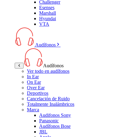
Challenger
Esenses
Marshall
Hyundai
VTA
Audífonos
Audífonos
Ver todo en audífonos
In Ear
On Ear
Over Ear
Deportivos
Cancelación de Ruido
Totalmente Inalámbricos
Marca
Audifonos Sony
Panasonic
Audífonos Bose
JBL