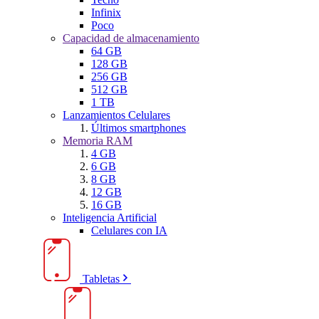
Infinix
Poco
Capacidad de almacenamiento
64 GB
128 GB
256 GB
512 GB
1 TB
Lanzamientos Celulares
Últimos smartphones
Memoria RAM
4 GB
6 GB
8 GB
12 GB
16 GB
Inteligencia Artificial
Celulares con IA
Tabletas