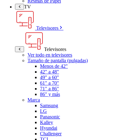
Resmas de Papel
TV
Televisores
Televisores
Ver todo en televisores
Tamaño de pantalla (pulgadas)
Menos de 42"
42" a 48"
49" a 60"
61" a 70"
71" a 86"
86" y más
Marca
Samsung
LG
Panasonic
Kalley
Hyundai
Challenger
TCL