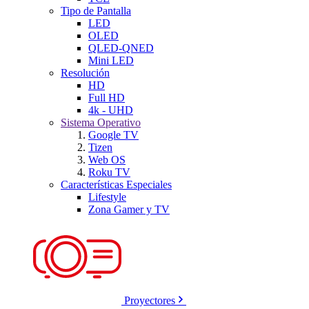
Tipo de Pantalla
LED
OLED
QLED-QNED
Mini LED
Resolución
HD
Full HD
4k - UHD
Sistema Operativo
Google TV
Tizen
Web OS
Roku TV
Características Especiales
Lifestyle
Zona Gamer y TV
Proyectores