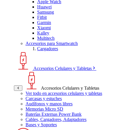
Apple Watch
Huawei
Samsung
Fitbit
Garmin
Xiaomi
Kalley
Multitech
Accesorios para Smartwatch
Cargadores
Accesorios Celulares y Tabletas
Accesorios Celulares y Tabletas
Ver todo en accesorios celulares y tabletas
Carcasas y estuches
Audífonos y manos libres
Memorias Micro SD
Baterías Externas Power Bank
Cables, Cargadores, Adaptadores
Bases y Soportes