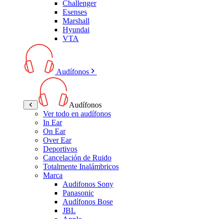
Challenger
Esenses
Marshall
Hyundai
VTA
Audífonos
Audífonos
Ver todo en audífonos
In Ear
On Ear
Over Ear
Deportivos
Cancelación de Ruido
Totalmente Inalámbricos
Marca
Audifonos Sony
Panasonic
Audífonos Bose
JBL