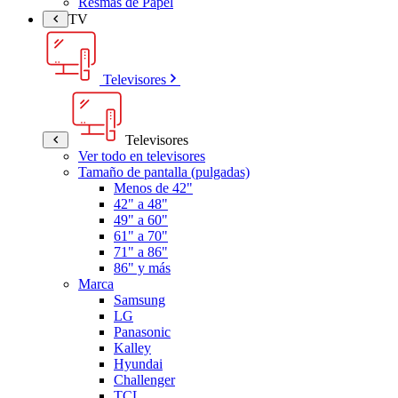
Resmas de Papel
TV
Televisores
Televisores
Ver todo en televisores
Tamaño de pantalla (pulgadas)
Menos de 42"
42" a 48"
49" a 60"
61" a 70"
71" a 86"
86" y más
Marca
Samsung
LG
Panasonic
Kalley
Hyundai
Challenger
TCL