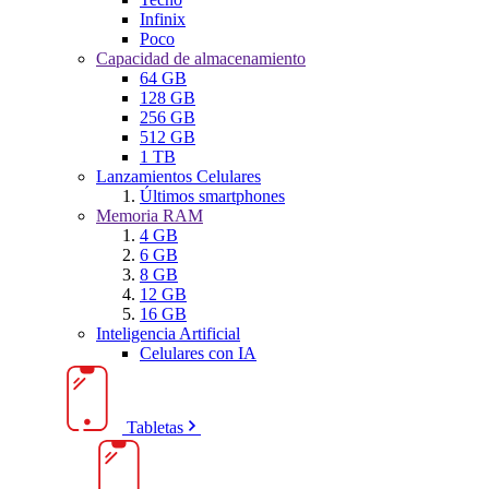
Infinix
Poco
Capacidad de almacenamiento
64 GB
128 GB
256 GB
512 GB
1 TB
Lanzamientos Celulares
Últimos smartphones
Memoria RAM
4 GB
6 GB
8 GB
12 GB
16 GB
Inteligencia Artificial
Celulares con IA
Tabletas