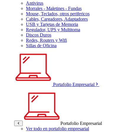
Antivirus
Morrales - Maletines - Fundas
Mouse, Teclados, otros perifericos
Cables, Cargadores, Adaptadores
USB y Tarjetas de Memoria
Regulador, UPS y Multitoma
Discos Duros
Redes, Routers y Wifi
Sillas de Oficina
Portafolio Empresarial
Portafolio Empresarial
Ver todo en portafolio empresarial