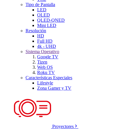
Tipo de Pantalla
LED
OLED
QLED-QNED
Mini LED
Resolución
HD
Full HD
4k - UHD
Sistema Operativo
Google TV
Tizen
Web OS
Roku TV
Características Especiales
Lifestyle
Zona Gamer y TV
Proyectores