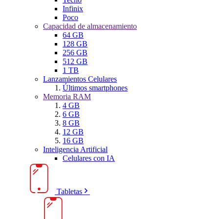
Infinix
Poco
Capacidad de almacenamiento
64 GB
128 GB
256 GB
512 GB
1 TB
Lanzamientos Celulares
Últimos smartphones
Memoria RAM
4 GB
6 GB
8 GB
12 GB
16 GB
Inteligencia Artificial
Celulares con IA
Tabletas