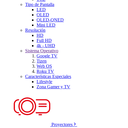
Tipo de Pantalla
LED
OLED
QLED-QNED
Mini LED
Resolución
HD
Full HD
4k - UHD
Sistema Operativo
Google TV
Tizen
Web OS
Roku TV
Características Especiales
Lifestyle
Zona Gamer y TV
Proyectores