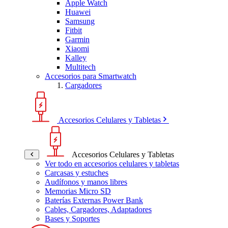
Apple Watch
Huawei
Samsung
Fitbit
Garmin
Xiaomi
Kalley
Multitech
Accesorios para Smartwatch
Cargadores
Accesorios Celulares y Tabletas
Accesorios Celulares y Tabletas
Ver todo en accesorios celulares y tabletas
Carcasas y estuches
Audífonos y manos libres
Memorias Micro SD
Baterías Externas Power Bank
Cables, Cargadores, Adaptadores
Bases y Soportes