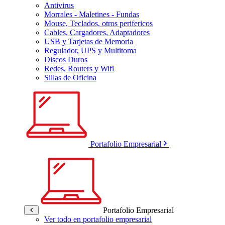
Antivirus
Morrales - Maletines - Fundas
Mouse, Teclados, otros perifericos
Cables, Cargadores, Adaptadores
USB y Tarjetas de Memoria
Regulador, UPS y Multitoma
Discos Duros
Redes, Routers y Wifi
Sillas de Oficina
Portafolio Empresarial
Portafolio Empresarial
Ver todo en portafolio empresarial