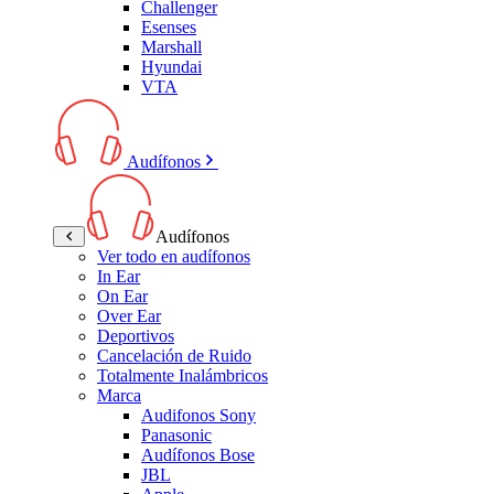
Challenger
Esenses
Marshall
Hyundai
VTA
Audífonos
Audífonos
Ver todo en audífonos
In Ear
On Ear
Over Ear
Deportivos
Cancelación de Ruido
Totalmente Inalámbricos
Marca
Audifonos Sony
Panasonic
Audífonos Bose
JBL