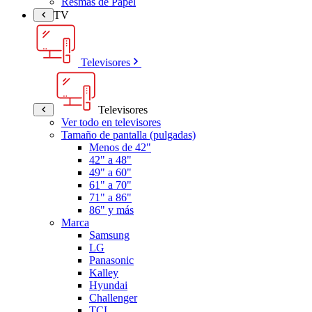
Resmas de Papel
TV
Televisores
Televisores
Ver todo en televisores
Tamaño de pantalla (pulgadas)
Menos de 42"
42" a 48"
49" a 60"
61" a 70"
71" a 86"
86" y más
Marca
Samsung
LG
Panasonic
Kalley
Hyundai
Challenger
TCL