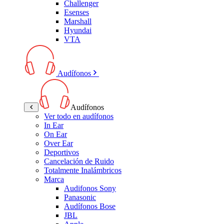
Challenger
Esenses
Marshall
Hyundai
VTA
Audífonos
Audífonos
Ver todo en audífonos
In Ear
On Ear
Over Ear
Deportivos
Cancelación de Ruido
Totalmente Inalámbricos
Marca
Audifonos Sony
Panasonic
Audífonos Bose
JBL