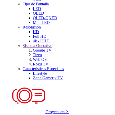
Tipo de Pantalla
LED
OLED
QLED-QNED
Mini LED
Resolución
HD
Full HD
4k - UHD
Sistema Operativo
Google TV
Tizen
Web OS
Roku TV
Características Especiales
Lifestyle
Zona Gamer y TV
Proyectores