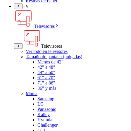
Resmas de Papel
TV
Televisores
Televisores
Ver todo en televisores
Tamaño de pantalla (pulgadas)
Menos de 42"
42" a 48"
49" a 60"
61" a 70"
71" a 86"
86" y más
Marca
Samsung
LG
Panasonic
Kalley
Hyundai
Challenger
TCL