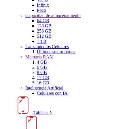
Infinix
Poco
Capacidad de almacenamiento
64 GB
128 GB
256 GB
512 GB
1 TB
Lanzamientos Celulares
Últimos smartphones
Memoria RAM
4 GB
6 GB
8 GB
12 GB
16 GB
Inteligencia Artificial
Celulares con IA
Tabletas