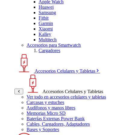
Apple Watch
Huawei
Samsung
Fitbit
Garmin
Xiaomi
Kalley
Multitech
Accesorios para Smartwatch
Cargadores
Accesorios Celulares y Tabletas
Accesorios Celulares y Tabletas
Ver todo en accesorios celulares y tabletas
Carcasas y estuches
Audífonos y manos libres
Memorias Micro SD
Baterías Externas Power Bank
Cables, Cargadores, Adaptadores
Bases y Soportes