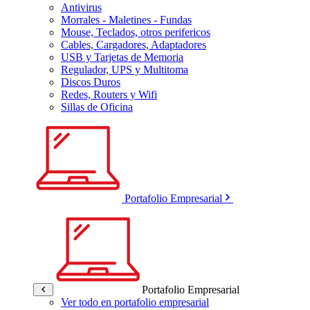
Antivirus
Morrales - Maletines - Fundas
Mouse, Teclados, otros perifericos
Cables, Cargadores, Adaptadores
USB y Tarjetas de Memoria
Regulador, UPS y Multitoma
Discos Duros
Redes, Routers y Wifi
Sillas de Oficina
Portafolio Empresarial
Portafolio Empresarial
Ver todo en portafolio empresarial