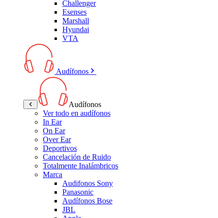
Challenger
Esenses
Marshall
Hyundai
VTA
Audífonos
Audífonos
Ver todo en audífonos
In Ear
On Ear
Over Ear
Deportivos
Cancelación de Ruido
Totalmente Inalámbricos
Marca
Audifonos Sony
Panasonic
Audífonos Bose
JBL