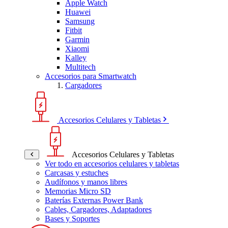
Apple Watch
Huawei
Samsung
Fitbit
Garmin
Xiaomi
Kalley
Multitech
Accesorios para Smartwatch
Cargadores
Accesorios Celulares y Tabletas
Accesorios Celulares y Tabletas
Ver todo en accesorios celulares y tabletas
Carcasas y estuches
Audífonos y manos libres
Memorias Micro SD
Baterías Externas Power Bank
Cables, Cargadores, Adaptadores
Bases y Soportes