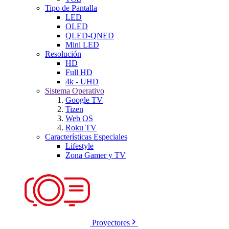
Tipo de Pantalla
LED
OLED
QLED-QNED
Mini LED
Resolución
HD
Full HD
4k - UHD
Sistema Operativo
Google TV
Tizen
Web OS
Roku TV
Características Especiales
Lifestyle
Zona Gamer y TV
Proyectores