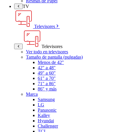
Resmas de Papel
TV
Televisores
Televisores
Ver todo en televisores
Tamaño de pantalla (pulgadas)
Menos de 42"
42" a 48"
49" a 60"
61" a 70"
71" a 86"
86" y más
Marca
Samsung
LG
Panasonic
Kalley
Hyundai
Challenger
TCL