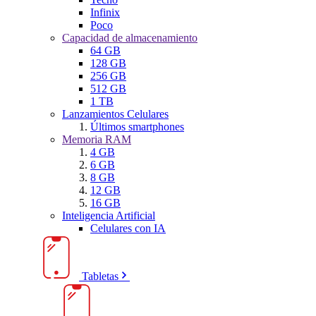
Infinix
Poco
Capacidad de almacenamiento
64 GB
128 GB
256 GB
512 GB
1 TB
Lanzamientos Celulares
Últimos smartphones
Memoria RAM
4 GB
6 GB
8 GB
12 GB
16 GB
Inteligencia Artificial
Celulares con IA
Tabletas