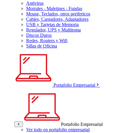
Antivirus
Morrales - Maletines - Fundas
Mouse, Teclados, otros perifericos
Cables, Cargadores, Adaptadores
USB y Tarjetas de Memoria
Regulador, UPS y Multitoma
Discos Duros
Redes, Routers y Wifi
Sillas de Oficina
Portafolio Empresarial
Portafolio Empresarial
Ver todo en portafolio empresarial